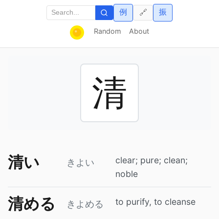
例
振
🔗
Random
About
清
清い
clear; pure; clean;
きよい
noble
清める
to purify, to cleanse
きよめる