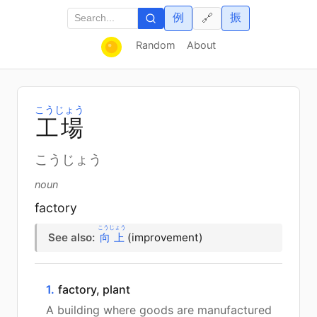
例
振
🔗
Random
About
こうじょう
工
場
こうじょう
noun
factory
こうじょう
See also:
向上
(improvement)
1.
factory, plant
A building where goods are manufactured