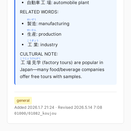
自動車
工場
: automobile plant
RELATED WORDS:
せいぞう
製造
: manufacturing
せいさん
生産
: production
こうぎょう
工業
: industry
CULTURAL NOTE:
こうじょう
けんがく
工場
見学
(factory tours) are popular in
Japan—many food/beverage companies
offer free tours with samples.
general
Added 2026.1.7 21:24 · Revised 2026.5.14 7:08
01000/01082_koujou