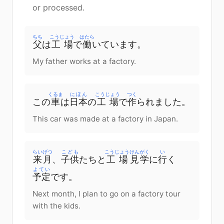
or processed.
ちち
こうじょう
はたら
父
は
工場
で
働
いています
。
My father works at a factory.
くるま
にほん
こうじょう
つく
この
車
は
日本
の
工場
で
作
られました
。
This car was made at a factory in Japan.
らいげつ
こども
こうじょう
けんがく
い
来月
、
子供
たち
と
工場
見学
に
行
く
よてい
予定
です
。
Next month, I plan to go on a factory tour
with the kids.