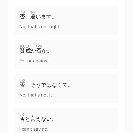
いや
ちが
否
、
違
います
。
No, that's not right.
さんせい
いや
賛成
か
否
か
。
For or against.
いや
否
、
そう
ではなくて。
No, that's not it.
いや
い
否
と
言
えない
。
I can't say no.