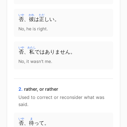
いや
かれ
ただ
否
、
彼
は
正
しい
。
No, he is right.
いや
わたし
否
、
私
ではありません。
No, it wasn't me.
2.
rather, or rather
Used to correct or reconsider what was
said.
いや
ま
否
、
待
って
。