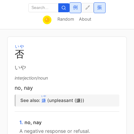
例
振
🔗
Random
About
いや
否
いや
interjection/noun
no, nay
いや
See also:
嫌
(unpleasant (嫌))
1.
no, nay
A negative response or refusal.