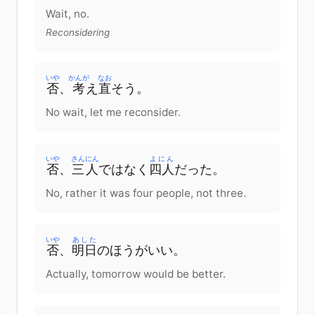
Wait, no.
Reconsidering
いや
かんが
なお
否
、
考
え
直
そう
。
No wait, let me reconsider.
いや
さんにん
よにん
否
、
三人
ではなく
四人
だった
。
No, rather it was four people, not three.
いや
あした
否
、
明日
の
ほう
が
いい
。
Actually, tomorrow would be better.