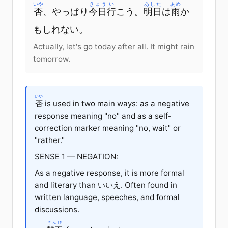
いや
きょう
い
あした
あめ
否
、
やっぱり
今日
行
こう
。
明日
は
雨
か
もしれない
。
Actually, let's go today after all. It might rain
tomorrow.
いや
否
is used in two main ways: as a negative
response meaning "no" and as a self-
correction marker meaning "no, wait" or
"rather."
SENSE 1 — NEGATION:
As a negative response, it is more formal
and literary than
いいえ
. Often found in
written language, speeches, and formal
discussions.
さんぴ