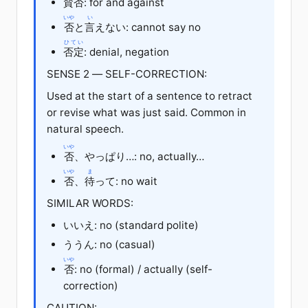
賛否
: for and against
いや
い
否
と
言
えない
: cannot say no
ひてい
否定
: denial, negation
SENSE 2 — SELF-CORRECTION:
Used at the start of a sentence to retract
or revise what was just said. Common in
natural speech.
いや
否
、
やっぱり
…: no, actually…
いや
ま
否
、
待
って
: no wait
SIMILAR WORDS:
いいえ
: no (standard polite)
ううん: no (casual)
いや
否
: no (formal) / actually (self-
correction)
CAUTION: