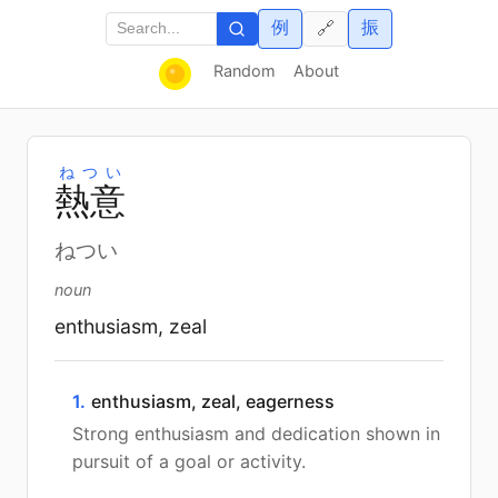
例
振
🔗
Random
About
ねつい
熱
意
ねつい
noun
enthusiasm, zeal
1.
enthusiasm, zeal, eagerness
Strong enthusiasm and dedication shown in
pursuit of a goal or activity.