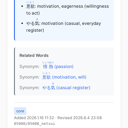
いよく
意欲
: motivation, eagerness (willingness
to act)
き
やる
気
: motivation (casual, everyday
register)
Related Words
じょうねつ
Synonym:
情熱
(passion)
いよく
Synonym:
意欲
(motivation, will)
き
Synonym:
やる
気
(casual register)
core
Added 2026.1.16 11:32 · Revised 2026.6.4 23:08
05000/05088_netsui