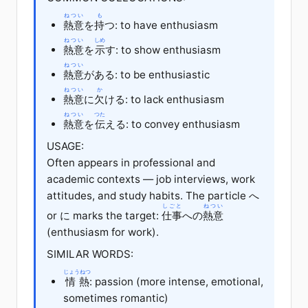
ねつい
も
熱意
を
持
つ
: to have enthusiasm
ねつい
しめ
熱意
を
示
す
: to show enthusiasm
ねつい
熱意
が
ある
: to be enthusiastic
ねつい
か
熱意
に
欠
ける
: to lack enthusiasm
ねつい
つた
熱意
を
伝
える
: to convey enthusiasm
USAGE:
Often appears in professional and
academic contexts — job interviews, work
attitudes, and study habits. The particle へ
しごと
ねつい
or に marks the target:
仕事
への
熱意
(enthusiasm for work).
SIMILAR WORDS:
じょうねつ
情熱
: passion (more intense, emotional,
sometimes romantic)