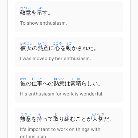
ねつい
しめ
熱意
を
示
す
。
To show enthusiasm.
かのじょ
ねつい
こころ
うご
彼女
の
熱意
に
心
を
動
かされた
。
I was moved by her enthusiasm.
かれ
しごと
ねつい
すば
彼
の
仕事
への
熱意
は
素晴
らしい
。
His enthusiasm for work is wonderful.
ねつい
も
と
く
たいせつ
熱意
を
持
って
取
り
組
む
ことが
大切
だ
。
It's important to work on things with
enthusiasm.