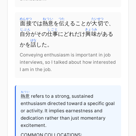
めんせつ
ねつい
つた
たいせつ
面接
では
熱意
を
伝
える
ことが
大切
で
、
じぶん
しごと
きょうみ
自分
が
その
仕事
に
どれだけ
興味
が
ある
はな
かを
話
した
。
Conveying enthusiasm is important in job
interviews, so I talked about how interested
I am in the job.
ねつい
熱意
refers to a strong, sustained
enthusiasm directed toward a specific goal
or activity. It implies earnestness and
dedication rather than just momentary
excitement.
COMMON COLLOCATIONS: