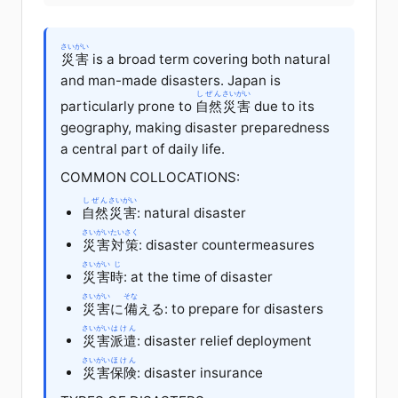
さいがい
災害
is a broad term covering both natural
and man-made disasters. Japan is
しぜん
さいがい
particularly prone to
自然
災害
due to its
geography, making disaster preparedness
a central part of daily life.
COMMON COLLOCATIONS:
しぜん
さいがい
自然
災害
: natural disaster
さいがい
たいさく
災害
対策
: disaster countermeasures
さいがい
じ
災害
時
: at the time of disaster
さいがい
そな
災害
に
備
える: to prepare for disasters
さいがい
はけん
災害
派遣
: disaster relief deployment
さいがい
ほけん
災害
保険
: disaster insurance