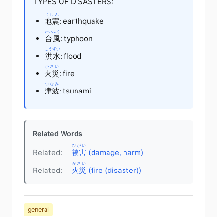
TYPES OF DISASTERS:
じしん
地震
: earthquake
たいふう
台風
: typhoon
こうずい
洪水
: flood
かさい
火災
: fire
つなみ
津波
: tsunami
Related Words
ひがい
Related:
被害
(damage, harm)
かさい
Related:
火災
(fire (disaster))
general