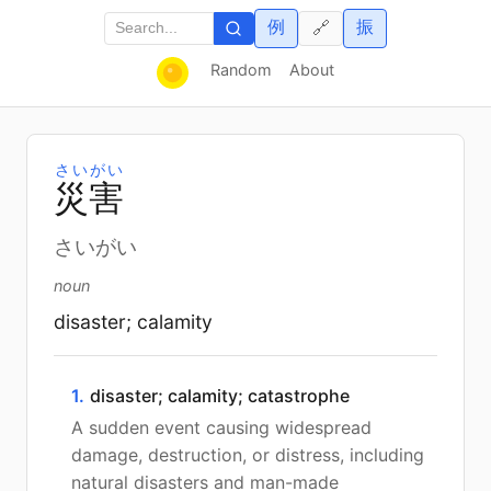
例
振
🔗
Random
About
さいがい
災
害
さいがい
noun
disaster; calamity
1.
disaster; calamity; catastrophe
A sudden event causing widespread
damage, destruction, or distress, including
natural disasters and man-made