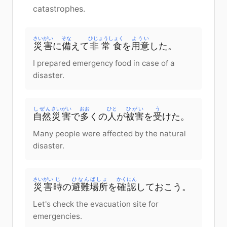
catastrophes.
さいがい
そな
ひじょうしょく
ようい
災害
に
備
えて
非常食
を
用意
した。
I prepared emergency food in case of a
disaster.
しぜん
さいがい
おお
ひと
ひがい
う
自然
災害
で
多
くの
人
が
被害
を
受
けた。
Many people were affected by the natural
disaster.
さいがい
じ
ひなん
ばしょ
かくにん
災害
時
の
避難
場所
を
確認
しておこう。
Let's check the evacuation site for
emergencies.