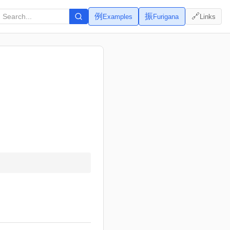
例
振
🔗
Examples
Furigana
Links