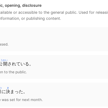
ic, opening, disclosure
lable or accessible to the general public. Used for releasi
 information, or publishing content.
。
ased.
こうかい
公開
されている。
n to the public.
つ
き
月
に
決
まった。
e was set for next month.