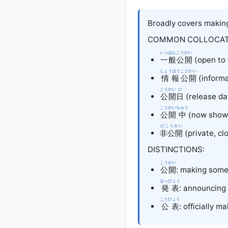
Broadly covers making
COMMON COLLOCAT
いっぱん
こうかい
一般
公開
(open to 
じょうほう
こうかい
情報
公開
(informa
こうかい
び
公開
日
(release da
こうかい
ちゅう
公開
中
(now showi
ひこうかい
非公開
(private, cl
DISTINCTIONS:
こうかい
公開
: making somet
はっぴょう
発表
: announcing 
こうひょう
公表
: officially 