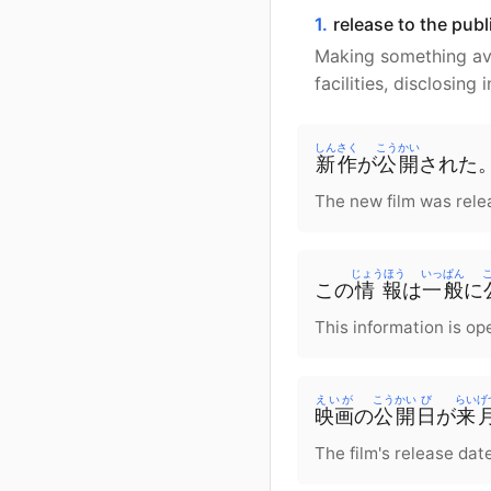
1.
release to the publ
Making something avai
facilities, disclosing
しんさく
こうかい
新作
が
公開
された
The new film was rele
じょうほう
いっぱん
この
情報
は
一般
に
This information is ope
えいが
こうかい
び
らいげ
映画
の
公開
日
が
来
The film's release dat