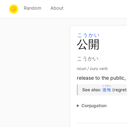
Random
About
こうかい
公
開
こうかい
noun / suru verb
release to the public
こうかい
See also:
後悔
(regret
Conjugation