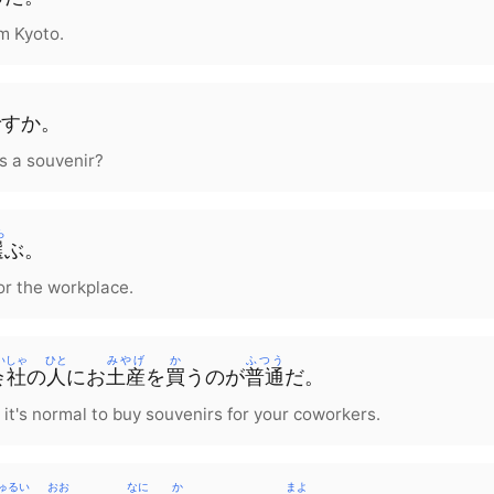
m Kyoto.
です
か
。
s a souvenir?
ら
選
ぶ
。
or the workplace.
いしゃ
ひと
みやげ
か
ふつう
会社
の
人
に
お
土産
を
買
う
の
が
普通
だ。
 it's normal to buy souvenirs for your coworkers.
ゅるい
おお
なに
か
まよ