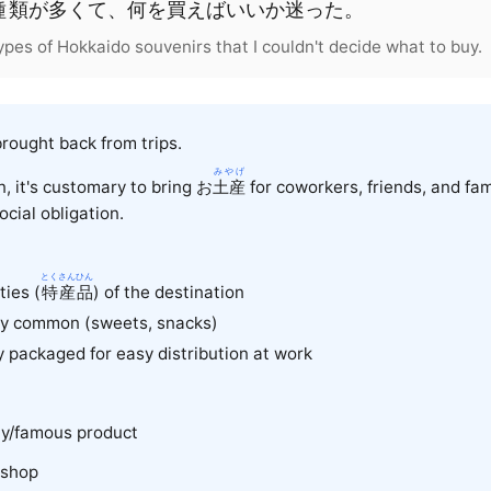
種類
が
多
くて
、
何
を
買
えば
いい
か
迷
った
。
pes of Hokkaido souvenirs that I couldn't decide what to buy.
brought back from trips.
みやげ
n, it's customary to bring お
土産
for coworkers, friends, and fami
ocial obligation.
とくさんひん
ties (
特産品
) of the destination
ry common (sweets, snacks)
ly packaged for easy distribution at work
lty/famous product
 shop