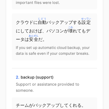
important files were lost.
じどう
せってい
クラウド
に
自動
バックアップ
する
設定
こわ
に
しておけば
、
パソコン
が
壊
れても
デ
あんぜん
ータ
は
安全
だ
。
If you set up automatic cloud backup, your
data is safe even if your computer breaks.
2.
backup (support)
Support or assistance provided to
someone.
チーム
が
バックアップ
して
くれる
。