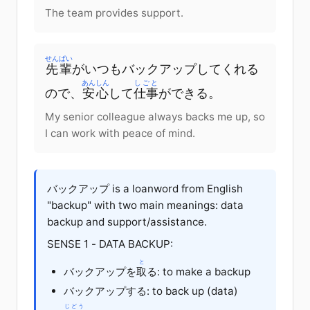
The team provides support.
せんぱい
先輩
が
いつも
バックアップ
して
くれる
あんしん
しごと
ので
、
安心
して
仕事
が
できる
。
My senior colleague always backs me up, so
I can work with peace of mind.
バックアップ is a loanword from English
"backup" with two main meanings: data
backup and support/assistance.
SENSE 1 - DATA BACKUP:
と
バックアップ
を
取
る
: to make a backup
バックアップする: to back up (data)
じどう