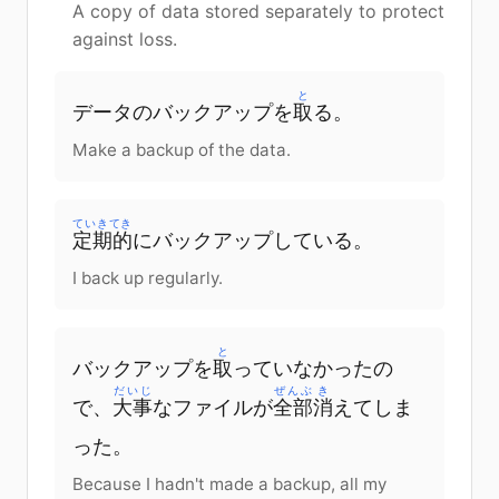
A copy of data stored separately to protect
against loss.
と
データ
の
バックアップ
を
取
る
。
Make a backup of the data.
ていきてき
定期的
に
バックアップ
している
。
I back up regularly.
と
バックアップ
を
取
っていなかった
の
だいじ
ぜんぶ
き
で
、
大事
な
ファイル
が
全部
消
えてしま
った
。
Because I hadn't made a backup, all my