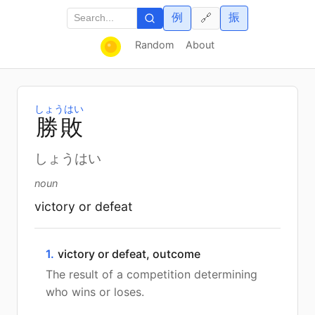
例
振
🔗
Random
About
しょうはい
勝
敗
しょうはい
noun
victory or defeat
1.
victory or defeat, outcome
The result of a competition determining
who wins or loses.