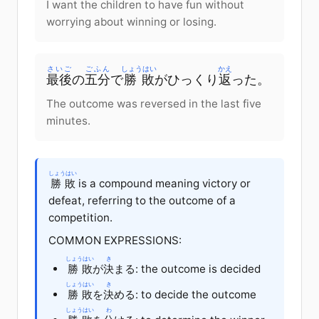
I want the children to have fun without
worrying about winning or losing.
さいご
ごふん
しょうはい
かえ
最後
の
五分
で
勝敗
が
ひっくり
返
った
。
The outcome was reversed in the last five
minutes.
しょうはい
勝敗
is a compound meaning victory or
defeat, referring to the outcome of a
competition.
COMMON EXPRESSIONS:
しょうはい
き
勝敗
が
決
まる
: the outcome is decided
しょうはい
き
勝敗
を
決
める
: to decide the outcome
しょうはい
わ