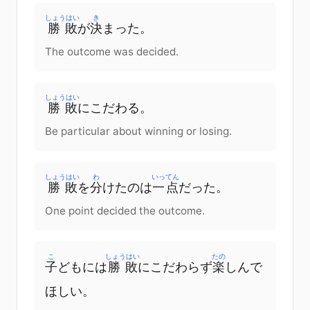
しょうはい
き
勝敗
が
決
まった
。
The outcome was decided.
しょうはい
勝敗
に
こだわる。
Be particular about winning or losing.
しょうはい
わ
いってん
勝敗
を
分
けた
の
は
一点
だった。
One point decided the outcome.
こ
しょうはい
たの
子
ども
には
勝敗
に
こだわら
ず
楽
しんで
ほしい。