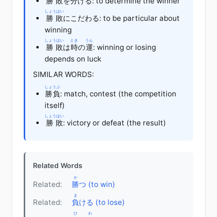
勝敗
を
分
ける
: to determine the winner
しょうはい
勝敗
に
こだわる
: to be particular about
winning
しょうはい
とき
うん
勝敗
は
時
の
運
: winning or losing
depends on luck
SIMILAR WORDS:
しょうぶ
勝負
: match, contest (the competition
itself)
しょうはい
勝敗
: victory or defeat (the result)
Related Words
か
Related:
勝
つ (to win)
ま
Related:
負
ける (to lose)
ひ
わ