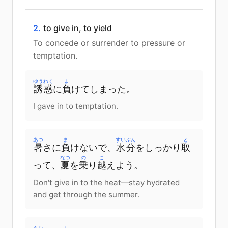
2.
to give in, to yield
To concede or surrender to pressure or
temptation.
ゆうわく
ま
誘惑
に
負
けてしまった。
I gave in to temptation.
あつ
ま
すいぶん
と
暑
さ
に
負
けないで、
水分
を
しっかり
取
なつ
の
こ
って
、
夏
を
乗
り
越
えよう
。
Don't give in to the heat—stay hydrated
and get through the summer.