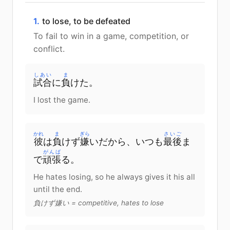
1.
to lose, to be defeated
To fail to win in a game, competition, or
conflict.
しあい
ま
試合
に
負
けた。
I lost the game.
かれ
ま
ぎら
さいご
彼
は
負
けず
嫌
い
だ
から
、
いつも
最後
ま
がんば
で
頑張
る
。
He hates losing, so he always gives it his all
until the end.
負けず嫌い = competitive, hates to lose