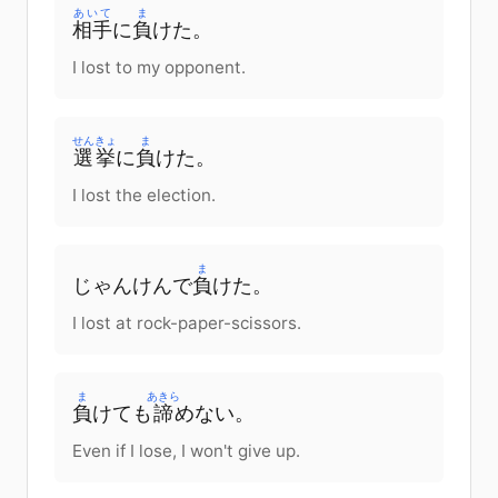
あいて
ま
相手
に
負
けた。
I lost to my opponent.
せんきょ
ま
選挙
に
負
けた。
I lost the election.
ま
じゃんけん
で
負
けた。
I lost at rock-paper-scissors.
ま
あきら
負
けて
も
諦
めない
。
Even if I lose, I won't give up.