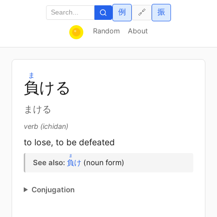
例
振
🔗
Random
About
ま
負
ける
まける
verb (ichidan)
to lose, to be defeated
ま
See also:
負
け
(noun form)
Conjugation