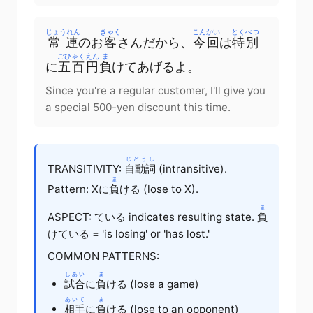
じょうれん
きゃく
こんかい
とくべつ
常連
の
お
客
さん
だ
から
、
今回
は
特別
ごひゃくえん
ま
に
五百円
負
けて
あげる
よ
。
Since you're a regular customer, I'll give you
a special 500-yen discount this time.
じどうし
TRANSITIVITY:
自動詞
(intransitive).
ま
Pattern: Xに
負
ける (lose to X).
ま
ASPECT: ている indicates resulting state.
負
けている = 'is losing' or 'has lost.'
COMMON PATTERNS:
しあい
ま
試合
に
負
ける (lose a game)
あいて
ま
相手
に
負
ける (lose to an opponent)