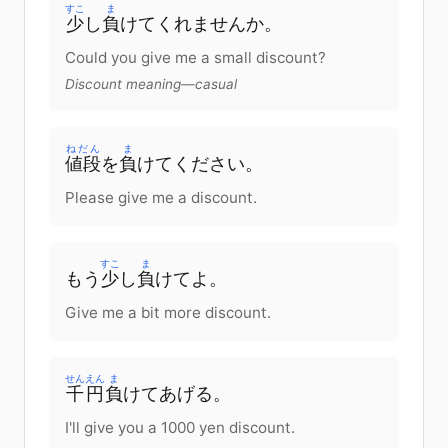
すこ
ま
少
し
負
けて
くれませんか
。
Could you give me a small discount?
Discount meaning—casual
ねだん
ま
値段
を
負
けて
ください
。
Please give me a discount.
すこ
ま
もう
少
し
負
けて
よ
。
Give me a bit more discount.
せんえん
ま
千円
負
けて
あげる
。
I'll give you a 1000 yen discount.