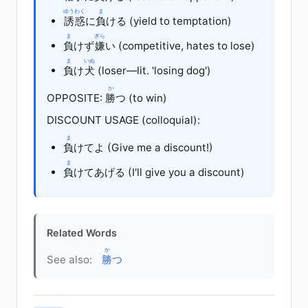
ゆうわく
ま
誘惑
に
負
ける (yield to temptation)
ま
ぎら
負
けず
嫌
い
(competitive, hates to lose)
ま
いぬ
負
け
犬
(loser—lit. 'losing dog')
か
OPPOSITE:
勝
つ
(to win)
DISCOUNT USAGE (colloquial):
ま
負
けてよ (Give me a discount!)
ま
負
けてあげる (I'll give you a discount)
Related Words
か
See also:
勝
つ