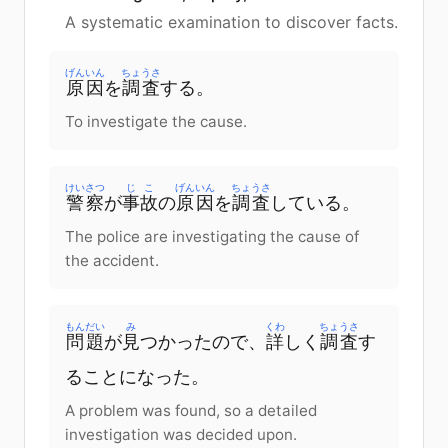
A systematic examination to discover facts.
げんいん
ちょうさ
原因
を
調査
する
。
To investigate the cause.
けいさつ
じこ
げんいん
ちょうさ
警察
が
事故
の
原因
を
調査
して
いる
。
The police are investigating the cause of
the accident.
もんだい
み
くわ
ちょうさ
問題
が
見
つかった
ので、
詳
しく
調査
す
る
ことに
なった
。
A problem was found, so a detailed
investigation was decided upon.