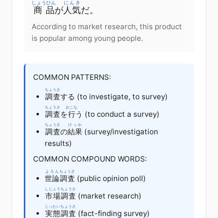
しょうひん
にんき
商品
が
人気
だ
。
According to market research, this product
is popular among young people.
COMMON PATTERNS:
ちょうさ
調査
する
(to investigate, to survey)
ちょうさ
おこな
調査
を
行
う
(to conduct a survey)
ちょうさ
けっか
調査
の
結果
(survey/investigation
results)
COMMON COMPOUND WORDS:
よろん
ちょうさ
世論
調査
(public opinion poll)
しじょう
ちょうさ
市場
調査
(market research)
じったい
ちょうさ
実態
調査
(fact-finding survey)