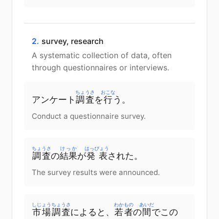
2.
survey, research
A systematic collection of data, often
through questionnaires or interviews.
ちょうさ
おこな
アンケート
調査
を
行
う
。
Conduct a questionnaire survey.
ちょうさ
けっか
はっぴょう
調査
の
結果
が
発表
された
。
The survey results were announced.
しじょう
ちょうさ
わかもの
あいだ
市場
調査
によると
、
若者
の
間
で
この