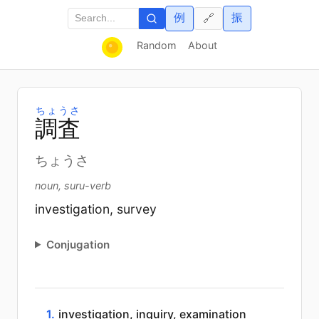
例
振
🔗
Random
About
ちょうさ
調
査
ちょうさ
noun, suru-verb
investigation, survey
Conjugation
1.
investigation, inquiry, examination