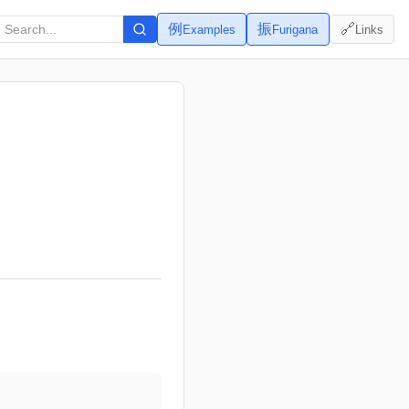
例
振
🔗
Examples
Furigana
Links