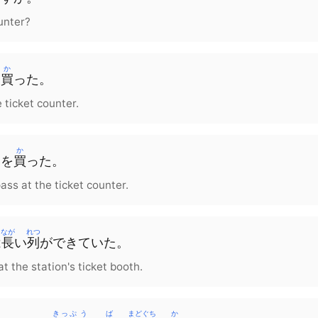
unter?
か
を
買
った。
e ticket counter.
ん
か
券
を
買
った。
ss at the ticket counter.
なが
れつ
は
長
い
列
ができていた。
t the station's ticket booth.
きっぷ
う
ば
まどぐち
か