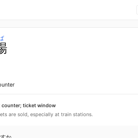
ば
場
ounter
t counter; ticket window
ts are sold, especially at train stations.
ですか。