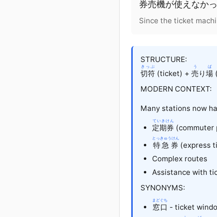
券売機
が
使
えなか
Since the ticket machi
STRUCTURE:
きっぷ
う
ば
切符
(ticket) +
売
り
場
(
MODERN CONTEXT:
Many stations now h
ていきけん
定期券
(commuter 
とっきゅうけん
特急券
(express t
Complex routes
Assistance with ti
SYNONYMS:
まどぐち
窓口
- ticket wind