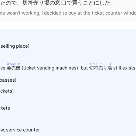
ったので、
切符
売
り
場
の
窓口
で
買
うことにした。
ne wasn't working, I decided to buy at the ticket counter wind
selling place)
けんばいき
きっぷ
う
ば
ave
券売機
(ticket vending machines), but
切符
売
り
場
still exists
passes)
ickets)
ckets
ow, service counter