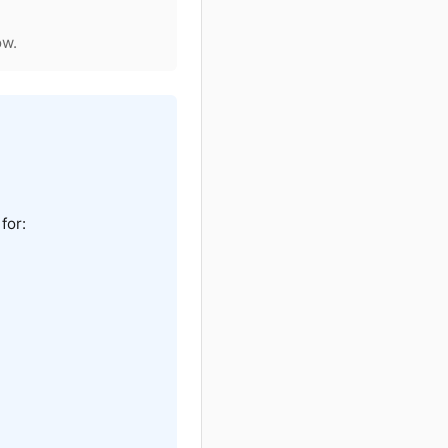
ow.
 for: