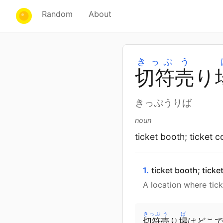
Random
About
きっぷ
う
切
符
売
り
きっぷうりば
noun
ticket booth; ticket c
1.
ticket booth; ticke
A location where ticke
きっぷ
う
ば
切符
売
り
場
はどこ