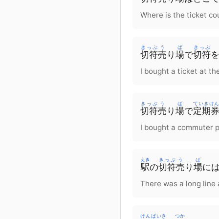
Where is the ticket co
きっぷ
う
ば
きっぷ
切符
売
り
場
で
切符
I bought a ticket at th
きっぷ
う
ば
ていきけ
切符
売
り
場
で
定期
I bought a commuter pa
えき
きっぷ
う
ば
駅
の
切符
売
り
場
に
There was a long line a
けんばいき
つか