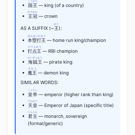
こくおう
国王
— king (of a country)
おうかん
王冠
— crown
おう
AS A SUFFIX (~
王
):
ほんるいだおう
本塁打王
— home run king/champion
だてんおう
打点王
— RBI champion
かいぞくおう
海賊王
— pirate king
まおう
魔王
— demon king
SIMILAR WORDS:
こうてい
皇帝
— emperor (higher rank than king)
てんのう
天皇
— Emperor of Japan (specific title)
くんしゅ
君主
— monarch, sovereign
(formal/generic)