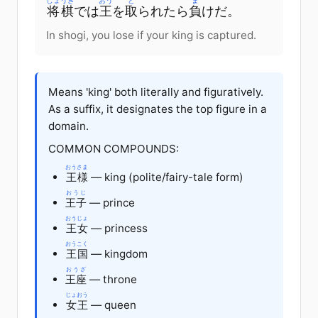
しょうぎ
おう
と
ま
将棋
では
王
を
取
られたら
負
けだ。
In shogi, you lose if your king is captured.
Means 'king' both literally and figuratively.
As a suffix, it designates the top figure in a
domain.
COMMON COMPOUNDS:
おうさま
王様
— king (polite/fairy-tale form)
おうじ
王子
— prince
おうじょ
王女
— princess
おうこく
王国
— kingdom
おうざ
王座
— throne
じょおう
女王
— queen