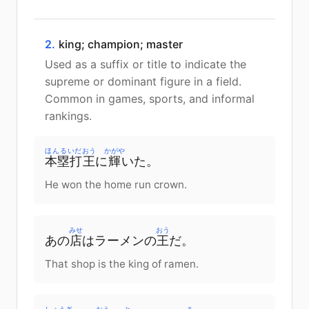
2.
king; champion; master
Used as a suffix or title to indicate the
supreme or dominant figure in a field.
Common in games, sports, and informal
rankings.
ほんるいだ
おう
かがや
本塁打
王
に
輝
いた。
He won the home run crown.
みせ
おう
あの
店
はラーメンの
王
だ。
That shop is the king of ramen.