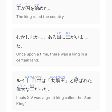
おう
くに
おさ
王
が
国
を
治
めた。
The king ruled the country.
くに
おう
むかしむかし、ある
国
に
王
がいまし
た。
Once upon a time, there was a king in a
certain land.
じゅうよんせい
たいようおう
よ
ルイ
十四世
は「
太陽王
」と
呼
ばれた
いだい
おう
偉大
な
王
だった。
Louis XIV was a great king called the 'Sun
King.'