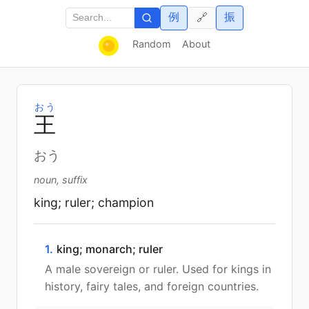
例
振
🔗
Random
About
おう
王
おう
noun, suffix
king; ruler; champion
1.
king; monarch; ruler
A male sovereign or ruler. Used for kings in
history, fairy tales, and foreign countries.