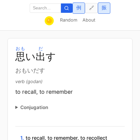
例
振
🔗
Random
About
おも
だ
思
い
出
す
おもいだす
verb (godan)
to recall, to remember
Conjugation
1.
to recall, to remember, to recollect