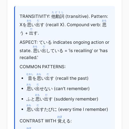
たどうし
TRANSITIVITY:
他動詞
(transitive). Pattern:
おも
だ
おも
X
を
思
い
出
す (recall X). Compound verb:
思
だ
う
+
出
す
.
ASPECT: ている indicates ongoing action or
おも
だ
state.
思
い
出
している = 'is recalling' or 'has
recalled.'
COMMON PATTERNS:
むかし
おも
だ
昔
を
思
い
出
す (recall the past)
おも
だ
思
い
出
せない (can't remember)
おも
だ
ふと
思
い
出
す (suddenly remember)
おも
だ
思
い
出
す
たびに
(every time I remember)
おぼ
CONTRAST WITH
覚
える
:
おぼ