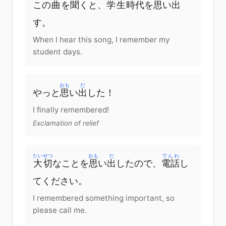
この
曲
を
聞
く
と
、
学生
時代
を
思
い
出
す。
When I hear this song, I remember my
student days.
おも
だ
やっと
思
い
出
した！
I finally remembered!
Exclamation of relief
たいせつ
おも
だ
でんわ
大切
な
こと
を
思
い
出
した
ので
、
電話
し
て
ください
。
I remembered something important, so
please call me.