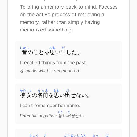
To bring a memory back to mind. Focuses
on the active process of retrieving a
memory, rather than simply having
memorized something.
むかし
おも
だ
昔
の
こと
を
思
い
出
した。
I recalled things from the past.
を marks what is remembered
かのじょ
なまえ
おも
だ
彼女
の
名前
を
思
い
出
せない。
I can't remember her name.
おも
だ
Potential negative:
思
い
出
せない
きょく
き
がくせい
じだい
おも
だ