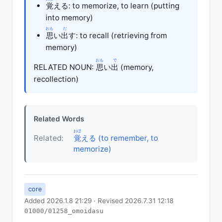
覚
える
: to memorize, to learn (putting
into memory)
おも
だ
思
い
出
す: to recall (retrieving from
memory)
おも
で
RELATED NOUN:
思
い
出
(memory,
recollection)
Related Words
おぼ
Related:
覚
える (to remember, to
memorize)
core
Added 2026.1.8 21:29 · Revised 2026.7.31 12:18
01000/01258_omoidasu