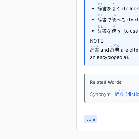
じしょ
ひ
辞書
を
引
く
(to look
じしょ
しら
辞書
で
調
べる
(to ch
じしょ
つか
辞書
を
使
う
(to use 
NOTE:
じしょ
じてん
辞書
and
辞典
are ofte
an encyclopedia).
Related Words
じてん
Synonym:
辞典
(dicti
core