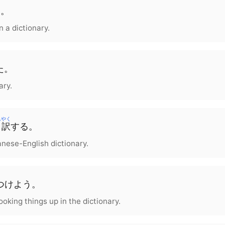
る
。
 a dictionary.
た
。
ary.
んやく
翻訳
する
。
anese-English dictionary.
つけよう
。
ooking things up in the dictionary.