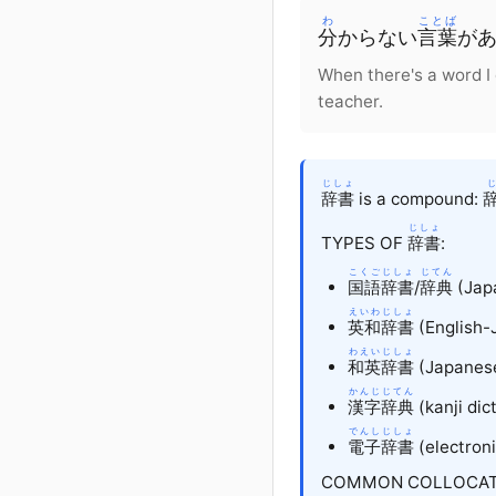
わ
ことば
分
からない
言葉
が
When there's a word I d
teacher.
じしょ
じ
辞書
is a compound:
じしょ
TYPES OF
辞書
:
こくご
じしょ
じてん
国語
辞書
/
辞典
(Japa
えいわ
じしょ
英和
辞書
(English-
わえい
じしょ
和英
辞書
(Japanese
かんじ
じてん
漢字
辞典
(kanji dic
でんし
じしょ
電子
辞書
(electroni
COMMON COLLOCAT