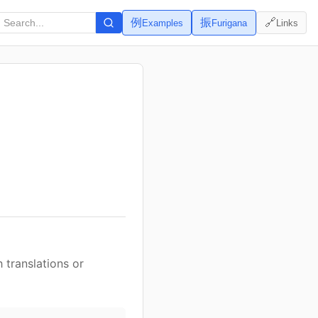
例
振
🔗
Examples
Furigana
Links
 translations or