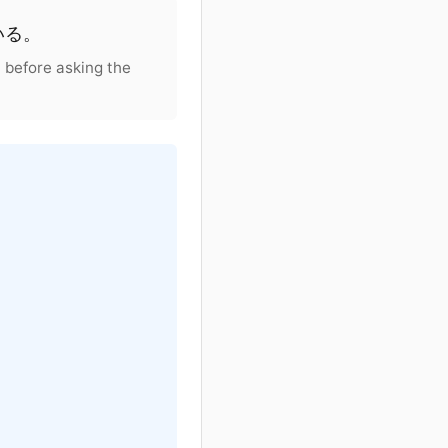
いる
。
t before asking the