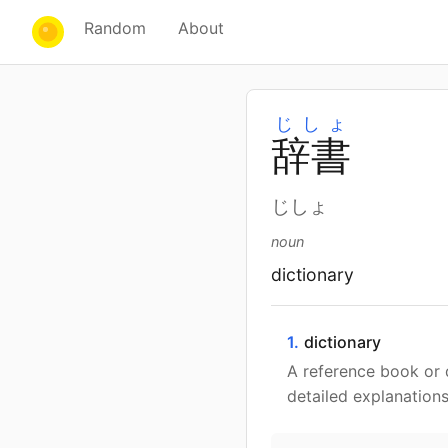
Random
About
じしょ
辞
書
じしょ
noun
dictionary
1.
dictionary
A reference book or d
detailed explanations