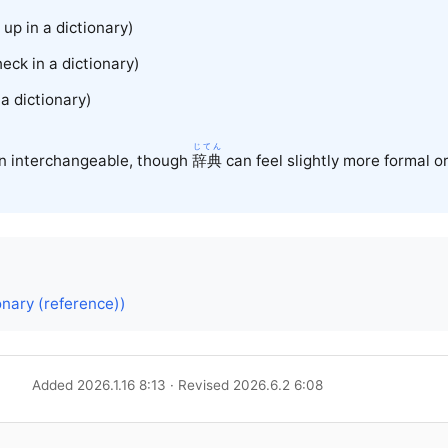
 up in a dictionary)
eck in a dictionary)
a dictionary)
じてん
n interchangeable, though
辞典
can feel slightly more formal o
onary (reference))
Added 2026.1.16 8:13 · Revised 2026.6.2 6:08