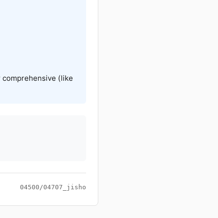
r comprehensive (like
04500/04707_jisho