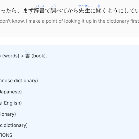
じしょ
しら
せんせい
き
あったら
、
まず
辞書
で
調
べてから
先生
に
聞
くようにして
on't know, I make a point of looking it up in the dictionary firs
しょ
辞
(words) +
書
(book).
nese dictionary)
Japanese)
-English)
tionary)
c dictionary)
IONS: