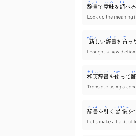
じしょ
いみ
しら
辞書
で
意味
を
調
べ
Look up the meaning in
あたら
じしょ
か
新
しい
辞書
を
買
っ
I bought a new diction
わえい
じしょ
つか
ほ
和英
辞書
を
使
って
Translate using a Jap
じしょ
ひ
しゅうかん
辞書
を
引
く
習慣
を
Let's make a habit of l