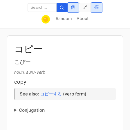
例
振
🔗
Random
About
コピー
こぴー
noun, suru-verb
copy
See also:
コピーする
(verb form)
Conjugation