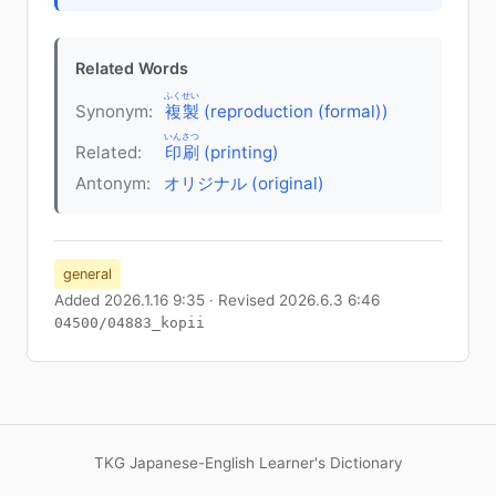
Related Words
ふくせい
Synonym:
複製
(reproduction (formal))
いんさつ
Related:
印刷
(printing)
Antonym:
オリジナル (original)
general
Added 2026.1.16 9:35 · Revised 2026.6.3 6:46
04500/04883_kopii
TKG Japanese-English Learner's Dictionary