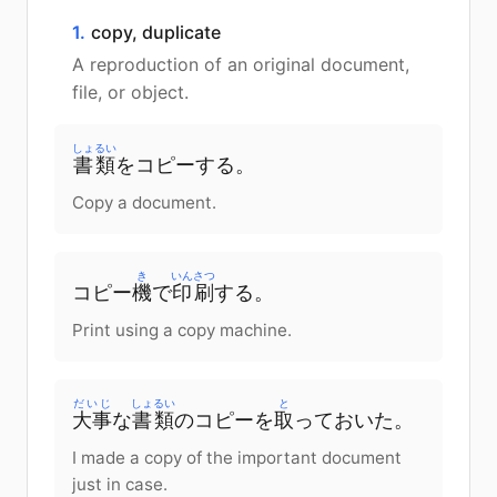
1.
copy, duplicate
A reproduction of an original document,
file, or object.
しょるい
書類
を
コピー
する
。
Copy a document.
き
いんさつ
コピー
機
で
印刷
する
。
Print using a copy machine.
だいじ
しょるい
と
大事
な
書類
の
コピー
を
取
っておいた
。
I made a copy of the important document
just in case.