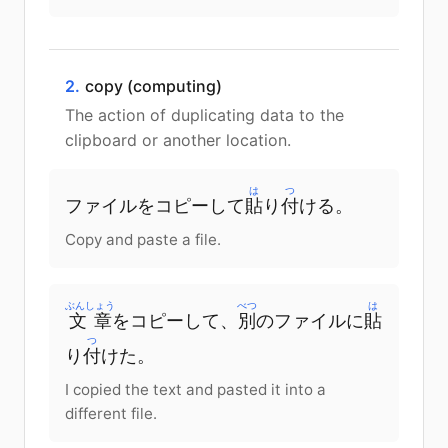
2.
copy (computing)
The action of duplicating data to the
clipboard or another location.
は
つ
ファイル
を
コピー
して
貼
り
付
ける
。
Copy and paste a file.
ぶんしょう
べつ
は
文章
を
コピー
して
、
別
の
ファイル
に
貼
つ
り
付
けた
。
I copied the text and pasted it into a
different file.