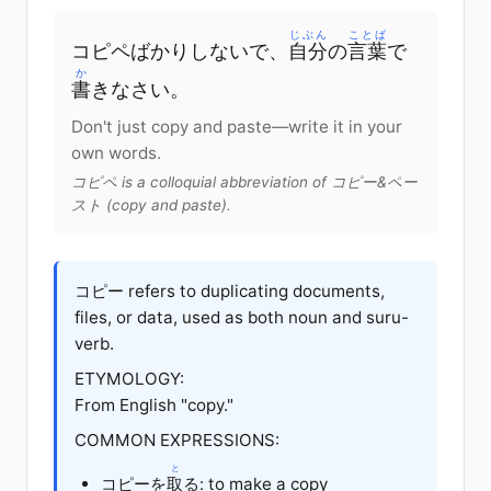
じぶん
ことば
コピペ
ばかり
しないで
、
自分
の
言葉
で
か
書
きなさい
。
Don't just copy and paste—write it in your
own words.
コピペ is a colloquial abbreviation of コピー&ペー
スト (copy and paste).
コピー refers to duplicating documents,
files, or data, used as both noun and suru-
verb.
ETYMOLOGY:
From English "copy."
COMMON EXPRESSIONS:
と
コピー
を
取
る
: to make a copy