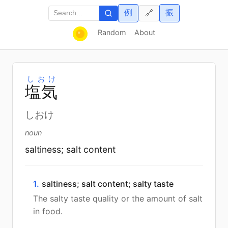
例
振
🔗
Random
About
しおけ
塩
気
しおけ
noun
saltiness; salt content
1.
saltiness; salt content; salty taste
The salty taste quality or the amount of salt
in food.