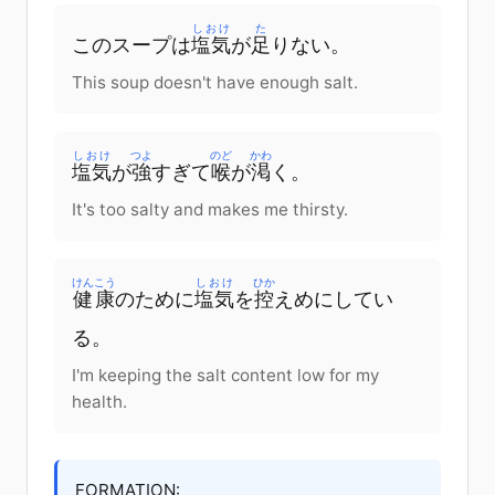
しおけ
た
このスープは
塩気
が
足
りない。
This soup doesn't have enough salt.
しおけ
つよ
のど
かわ
塩気
が
強
すぎて
喉
が
渇
く。
It's too salty and makes me thirsty.
けんこう
しおけ
ひか
健康
のために
塩気
を
控
えめにしてい
る。
I'm keeping the salt content low for my
health.
FORMATION: