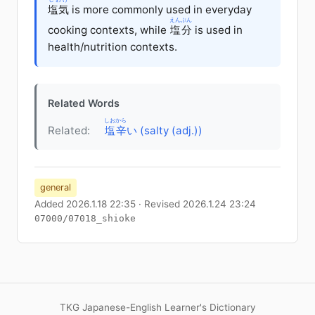
塩気
is more commonly used in everyday
えんぶん
cooking contexts, while
塩分
is used in
health/nutrition contexts.
Related Words
しおから
Related:
塩辛
い (salty (adj.))
general
Added 2026.1.18 22:35 · Revised 2026.1.24 23:24
07000/07018_shioke
TKG Japanese-English Learner's Dictionary