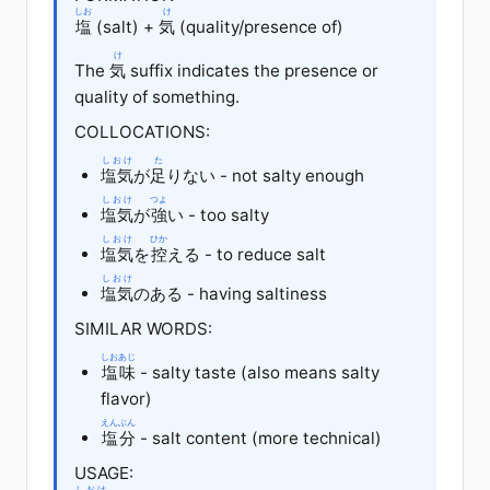
しお
け
塩
(salt) +
気
(quality/presence of)
け
The
気
suffix indicates the presence or
quality of something.
COLLOCATIONS:
しおけ
た
塩気
が
足
りない - not salty enough
しおけ
つよ
塩気
が
強
い - too salty
しおけ
ひか
塩気
を
控
える - to reduce salt
しおけ
塩気
のある - having saltiness
SIMILAR WORDS:
しおあじ
塩味
- salty taste (also means salty
flavor)
えんぶん
塩分
- salt content (more technical)
USAGE:
しおけ