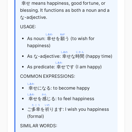
幸
せ means happiness, good fortune, or
blessing. It functions as both a noun and a
な-adjective.
USAGE:
しあわ
ねが
As noun:
幸
せ
を
願
う
(to wish for
happiness)
しあわ
じかん
As な-adjective:
幸
せ
な
時間
(happy time)
しあわ
As predicate:
幸
せ
です
(I am happy)
COMMON EXPRESSIONS:
しあわ
幸
せ
に
なる
: to become happy
しあわ
かん
幸
せ
を
感
じる
: to feel happiness
たこう
いの
ご
多幸
を
祈
ります
: I wish you happiness
(formal)
SIMILAR WORDS: