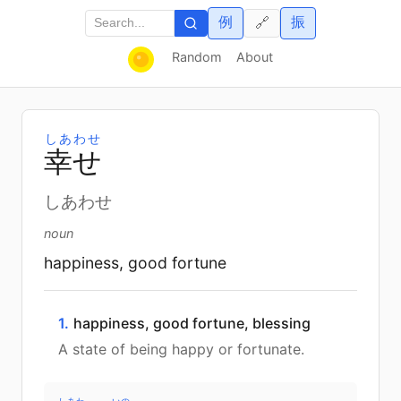
例
振
🔗
Random
About
しあわせ
幸
せ
しあわせ
noun
happiness, good fortune
1.
happiness, good fortune, blessing
A state of being happy or fortunate.