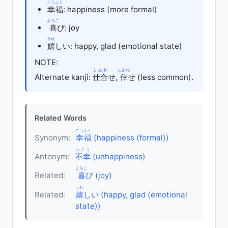
こうふく
幸福
: happiness (more formal)
よろこ
喜
び
: joy
うれ
嬉
しい
: happy, glad (emotional state)
NOTE:
しあわ
しあわ
Alternate kanji:
仕合
せ,
倖
せ (less common).
Related Words
こうふく
Synonym:
幸福
(happiness (formal))
ふこう
Antonym:
不幸
(unhappiness)
よろこ
Related:
喜
び (joy)
うれ
Related:
嬉
しい (happy, glad (emotional
state))