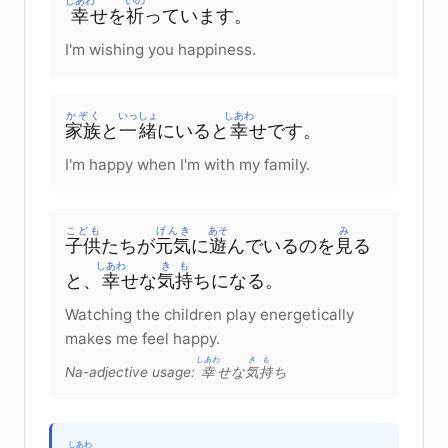
しあわ
いの
幸
せ
を
祈
っています
。
I'm wishing you happiness.
かぞく
いっしょ
しあわ
家族
と
一緒
に
いる
と
幸
せ
です
。
I'm happy when I'm with my family.
こども
げんき
あそ
み
子供
たち
が
元気
に
遊
んでいる
の
を
見
る
しあわ
きも
と
、
幸
せな
気持
ち
に
なる
。
Watching the children play energetically
makes me feel happy.
しあわ
きも
Na-adjective usage:
幸
せ
な
気持
ち
しあわ