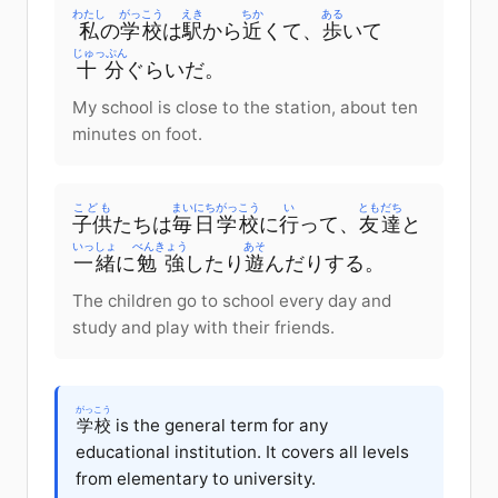
わたし
がっこう
えき
ちか
ある
私
の
学校
は
駅
から
近
くて
、
歩
いて
じゅっぷん
十分
ぐらい
だ
。
My school is close to the station, about ten
minutes on foot.
こども
まいにち
がっこう
い
ともだち
子供
たち
は
毎日
学校
に
行
って
、
友達
と
いっしょ
べんきょう
あそ
一緒
に
勉強
したり
遊
んだりする
。
The children go to school every day and
study and play with their friends.
がっこう
学校
is the general term for any
educational institution. It covers all levels
from elementary to university.