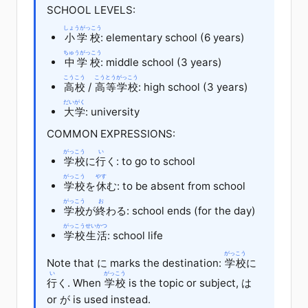
SCHOOL LEVELS:
しょうがっこう
小学校
: elementary school (6 years)
ちゅうがっこう
中学校
: middle school (3 years)
こうこう
こうとうがっこう
高校
/
高等学校
: high school (3 years)
だいがく
大学
: university
COMMON EXPRESSIONS:
がっこう
い
学校
に
行
く
: to go to school
がっこう
やす
学校
を
休
む
: to be absent from school
がっこう
お
学校
が
終
わる
: school ends (for the day)
がっこう
せいかつ
学校
生活
: school life
がっこう
Note that
に
marks the destination:
学校
に
い
がっこう
行
く
. When
学校
is the topic or subject,
は
or
が
is used instead.