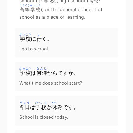
school (
中学校
), high school (
高校
/
こうとうがっこう
高等学校
), or the general concept of
school as a place of learning.
がっこう
い
学校
に
行
く
。
I go to school.
がっこう
なんじ
学校
は
何時
から
です
か
。
What time does school start?
きょう
がっこう
やす
今日
は
学校
が
休
み
です
。
School is closed today.