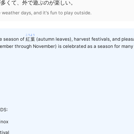
が
多
くて
、
外
で
遊
ぶ
の
が
楽
しい
。
eather days, and it's fun to play outside.
こうよう
he season of
紅葉
(autumn leaves), harvest festivals, and pleas
mber through November) is celebrated as a season for many a
DS:
inox
tival