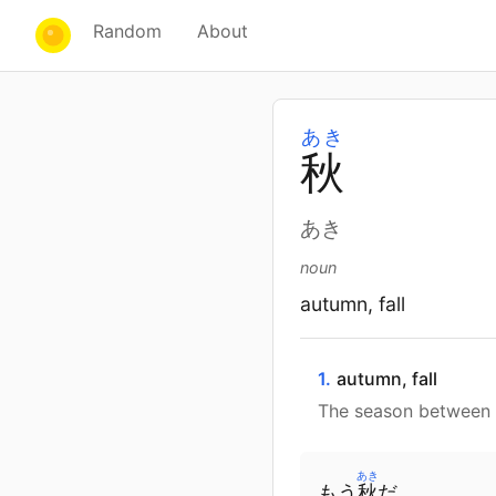
Random
About
あき
秋
あき
noun
autumn, fall
1.
autumn, fall
The season between 
あき
もう
秋
だ
。