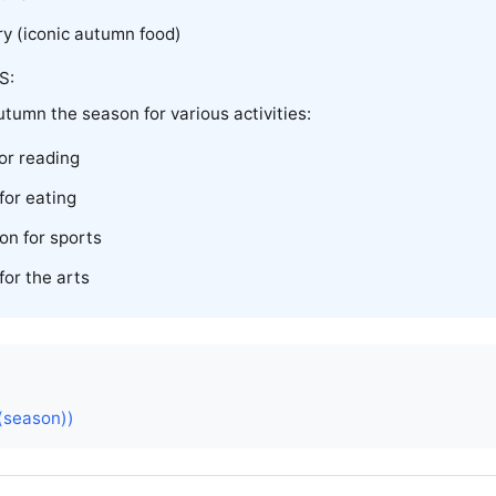
ury (iconic autumn food)
S:
utumn the season for various activities:
for reading
for eating
on for sports
for the arts
(season))