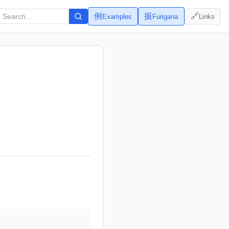
例
振
🔗
Examples
Furigana
Links