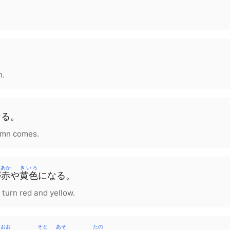
h.
なる
。
umn comes.
あか
きいろ
が
赤
や
黄色
に
なる
。
 turn red and yellow.
おお
そと
あそ
たの