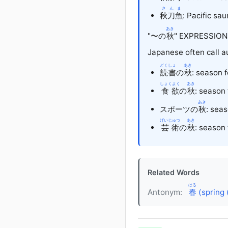
さんま
秋刀魚
: Pacific sa
あき
"〜の
秋
" EXPRESSION
Japanese often call a
どくしょ
あき
読書
の
秋
: season 
しょくよく
あき
食欲
の
秋
: season 
あき
スポーツ
の
秋
: seas
げいじゅつ
あき
芸術
の
秋
: season 
Related Words
はる
Antonym:
春
(spring 