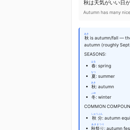
秋
は
天気
が
いい
日
Autumn has many nice w
あき
秋
is autumn/fall — t
autumn (roughly Septe
SEASONS:
はる
春
: spring
なつ
夏
: summer
あき
秋
: autumn
ふゆ
冬
: winter
COMMON COMPOUN
しゅうぶん
秋分
: autumn equ
あきまつり
秋祭り
: autumn fes