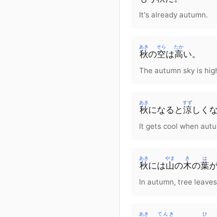
It's already autumn.
あき
そら
たか
秋
の
空
は
高
い
。
The autumn sky is hig
あき
すず
秋
に
なる
と
涼
しく
It gets cool when aut
あき
やま
き
は
秋
に
は
山
の
木
の
葉
In autumn, tree leaves
あき
てんき
ひ