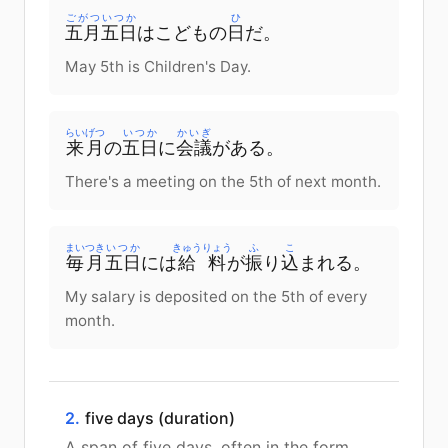
ごがつ
いつか
ひ
五月
五日
はこどもの
日
だ。
May 5th is Children's Day.
らいげつ
いつか
かいぎ
来月
の
五日
に
会議
がある。
There's a meeting on the 5th of next month.
まいつき
いつか
きゅうりょう
ふ
こ
毎月
五日
には
給料
が
振
り
込
まれる。
My salary is deposited on the 5th of every
month.
2.
five days (duration)
A span of five days, often in the form