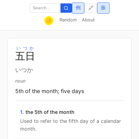
例
振
🔗
Random
About
いつか
五
日
いつか
noun
5th of the month; five days
1.
the 5th of the month
Used to refer to the fifth day of a calendar
month.