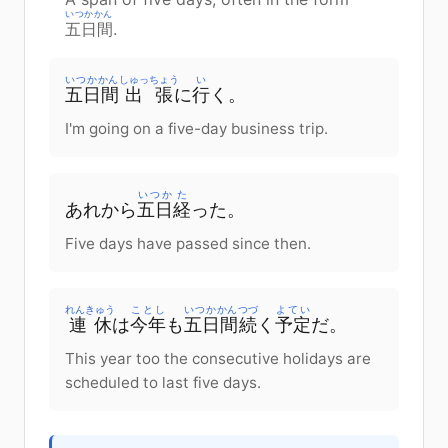
いつかかん
五日間
.
いつかかん
しゅっちょう
い
五日間
出張
に
行
く。
I'm going on a five-day business trip.
いつか
た
あれから
五日
経
った。
Five days have passed since then.
れんきゅう
ことし
いつかかん
つづ
よてい
連休
は
今年
も
五日間
続
く
予定
だ。
This year too the consecutive holidays are
scheduled to last five days.