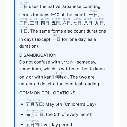
いつか
五日
uses the native Japanese counting
ついたち
series for days 1–10 of the month:
一日
,
ふつか
みっか
よっか
いつか
むいか
なのか
ようか
ここのか
二日
,
三日
,
四日
,
五日
,
六日
,
七日
,
八日
,
九日
,
とおか
十日
. The same forms also count durations
いちにち
in days (except
一日
for 'one day' as a
duration).
DISAMBIGUATION:
Do not confuse with いつか (someday,
sometime), which is written either in kana
いつ
only or with kanji
何時
か. The two are
unrelated despite the identical reading.
COMMON COLLOCATIONS:
ごがつ
いつか
五月
五日
: May 5th (Children's Day)
まいつき
いつか
毎月
五日
: the 5th of every month
いつかかん
五日間
: five-day period