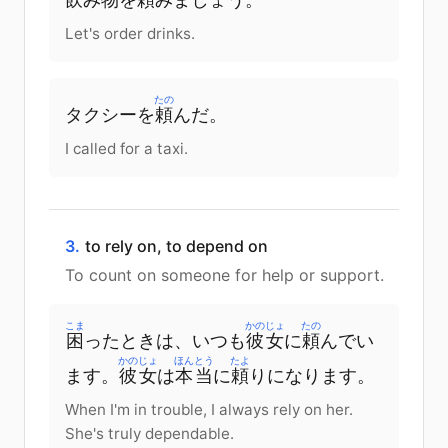
Let's order drinks.
たの
タクシー
を
頼
んだ。
I called for a taxi.
3.
to rely on, to depend on
To count on someone for help or support.
こま
かのじょ
たの
困
った
とき
は
、
いつも
彼女
に
頼
んで
い
かのじょ
ほんとう
たよ
ます
。
彼女
は
本当
に
頼
りになります
。
When I'm in trouble, I always rely on her.
She's truly dependable.