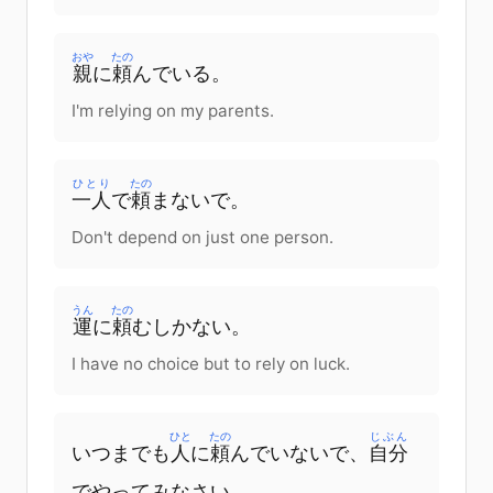
おや
たの
親
に
頼
んで
いる
。
I'm relying on my parents.
ひとり
たの
一人
で
頼
まないで。
Don't depend on just one person.
うん
たの
運
に
頼
む
しか
ない
。
I have no choice but to rely on luck.
ひと
たの
じぶん
いつまでも
人
に
頼
んで
いないで
、
自分
で
やって
み
なさい
。