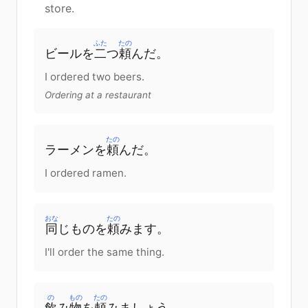
store.
ふた
たの
ビール
を
二
つ
頼
んだ。
I ordered two beers.
Ordering at a restaurant
たの
ラーメン
を
頼
んだ。
I ordered ramen.
おな
たの
同
じ
もの
を
頼
みます。
I'll order the same thing.
の
もの
たの
飲
み
物
を
頼
みましょう。