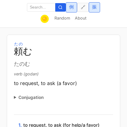
例
振
🔗
Random
About
たの
頼
む
たのむ
verb (godan)
to request, to ask (a favor)
Conjugation
1.
to request, to ask (for help/a favor)