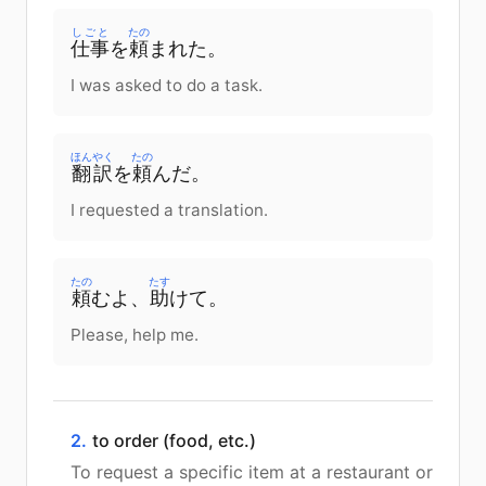
しごと
たの
仕事
を
頼
まれた。
I was asked to do a task.
ほんやく
たの
翻訳
を
頼
んだ。
I requested a translation.
たの
たす
頼
む
よ
、
助
けて
。
Please, help me.
2.
to order (food, etc.)
To request a specific item at a restaurant or