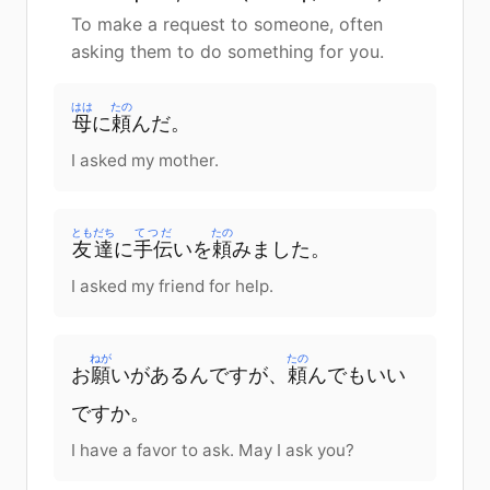
To make a request to someone, often
asking them to do something for you.
はは
たの
母
に
頼
んだ。
I asked my mother.
ともだち
てつだ
たの
友達
に
手伝
い
を
頼
みました。
I asked my friend for help.
ねが
たの
お
願
い
が
あるん
です
が
、
頼
んで
も
いい
です
か
。
I have a favor to ask. May I ask you?