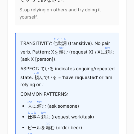
Stop relying on others and try doing it
yourself.
たどうし
TRANSITIVITY:
他動詞
(transitive). No pair
たの
たの
verb. Pattern: X
を
頼
む (request X) / X
に
頼
む
(ask X [person]).
ASPECT: ている indicates ongoing/repeated
たの
state.
頼
んでいる = 'have requested' or 'am
relying on.'
COMMON PATTERNS:
ひと
たの
人
に
頼
む (ask someone)
しごと
たの
仕事
を
頼
む (request work/task)
たの
ビール
を
頼
む (order beer)
たの