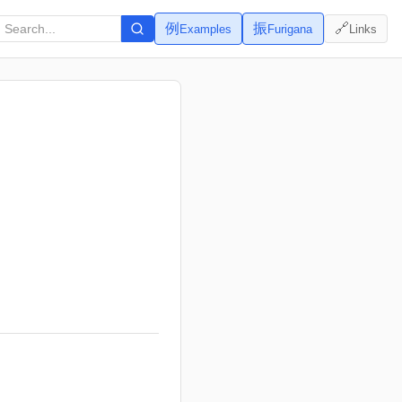
例
振
🔗
Examples
Furigana
Links