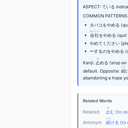
ASPECT: ている indicate
COMMON PATTERNS
タバコ
を
やめる (qui
かいしゃ
会社
を
やめる (quit
やめて
ください
(pl
〜するの
を
やめる (s
や
Kanji:
止
める (stop an 
つづ
default. Opposite:
続
abandoning a hope yo
Related Words
や
Related:
止
む (to cea
つづ
Antonym:
続
ける (to 