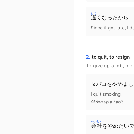
おそ
遅
く
なった
から
、
Since it got late, I
2.
to quit, to resign
To give up a job, me
タバコ
を
やめまし
I quit smoking.
Giving up a habit
かいしゃ
会社
を
やめたい