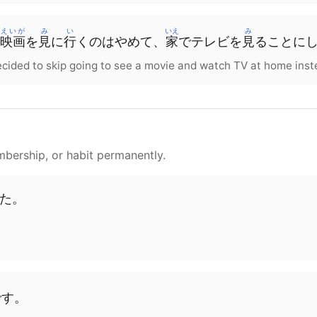
えいが
み
い
いえ
み
映画
を
見
に
行
く
の
は
やめて、
家
で
テレビ
を
見
る
こと
に
 decided to skip going to see a movie and watch TV at home inst
mbership, or habit permanently.
た。
です。