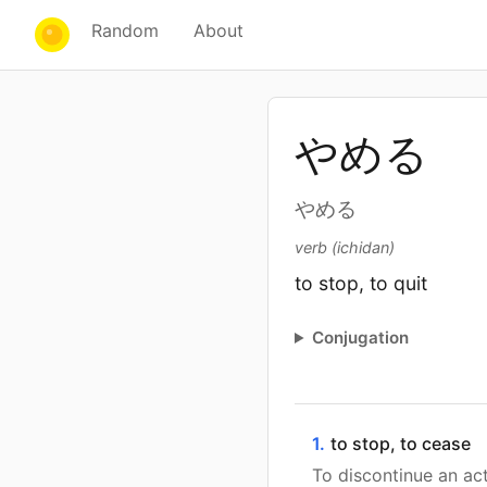
Random
About
やめる
やめる
verb (ichidan)
to stop, to quit
Conjugation
1.
to stop, to cease
To discontinue an act