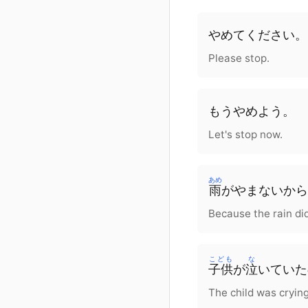
やめて
ください
。
Please stop.
もう
やめよう。
Let's stop now.
あめ
雨
が
やまない
から
Because the rain did
こども
な
子供
が
泣
いていた
The child was cryin