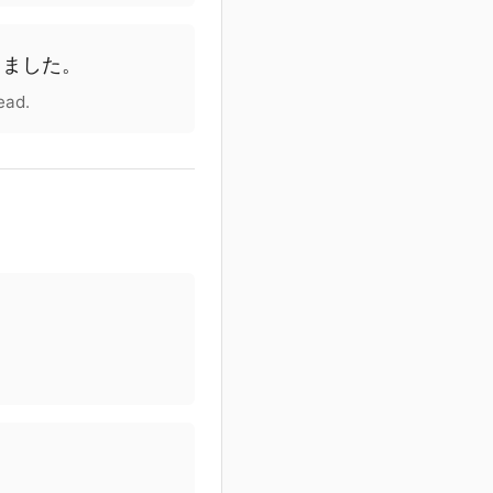
しました
。
ead.