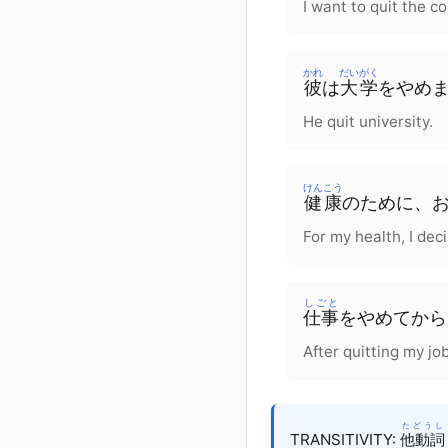
I want to quit the c
かれ
だいがく
彼
は
大学
を
やめ
He quit university.
けんこう
健康
の
ために
、
For my health, I deci
しごと
仕事
を
やめてから
After quitting my jo
たどうし
TRANSITIVITY:
他動詞