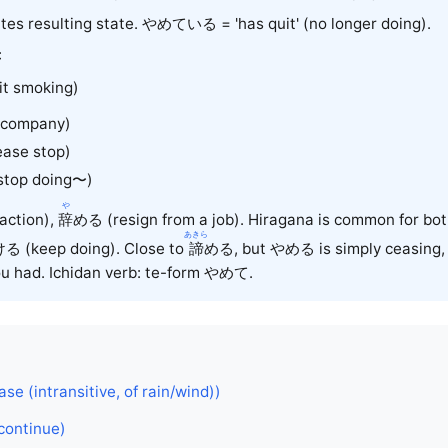
s resulting state. やめている = 'has quit' (no longer doing).
:
t smoking)
 company)
ease stop)
top doing〜)
や
action),
辞
める (resign from a job). Hiragana is common for bot
あきら
ける
(keep doing). Close to
諦
める
, but やめる is simply ceasing,
u had. Ichidan verb: te-form やめて.
se (intransitive, of rain/wind))
continue)