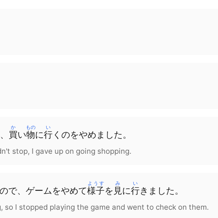
か
もの
い
、
買
い
物
に
行
く
の
を
やめました。
n't stop, I gave up on going shopping.
ようす
み
い
ので、
ゲーム
を
やめて
様子
を
見
に
行
きました
。
g, so I stopped playing the game and went to check on them.