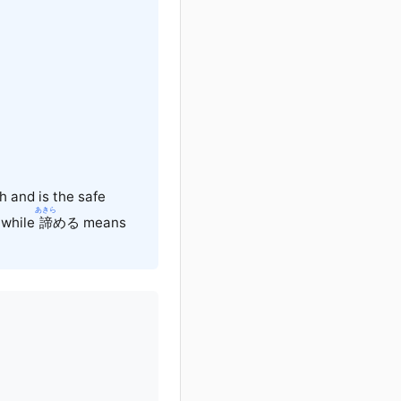
h and is the safe
あきら
 while
諦
める
means