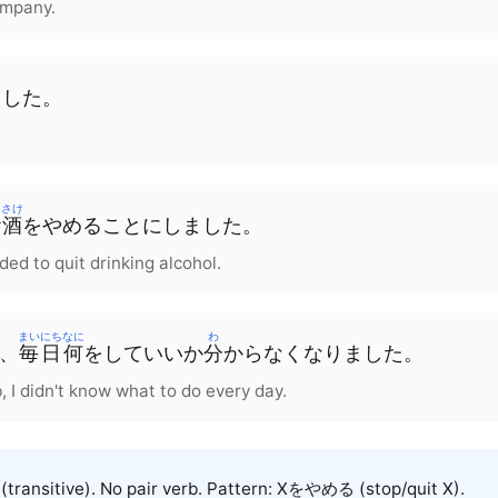
ompany.
ました。
さけ
お
酒
を
やめる
こと
に
しました
。
ded to quit drinking alcohol.
まいにち
なに
わ
、
毎日
何
を
していいか
分
からなく
なりました
。
b, I didn't know what to do every day.
(transitive). No pair verb. Pattern: X
を
やめる (stop/quit X).