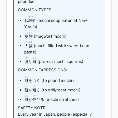
pounded.
COMMON TYPES:
ぞうに
お
雑煮
(mochi soup eaten at New
Year's)
くさもち
草餅
(mugwort mochi)
だいふく
大福
(mochi filled with sweet bean
paste)
き
もち
切
り
餅
(pre-cut mochi squares)
COMMON EXPRESSIONS:
もち
餅
を
つく (to pound mochi)
もち
や
餅
を
焼
く
(to grill/toast mochi)
もち
の
餅
が
伸
びる
(mochi stretches)
SAFETY NOTE:
Every year in Japan, people (especially