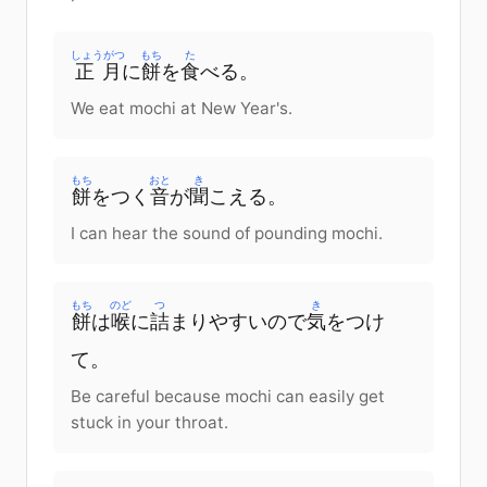
しょうがつ
もち
た
正月
に
餅
を
食
べる
。
We eat mochi at New Year's.
もち
おと
き
餅
を
つく
音
が
聞
こえる
。
I can hear the sound of pounding mochi.
もち
のど
つ
き
餅
は
喉
に
詰
まりやすい
ので
気
をつけ
て
。
Be careful because mochi can easily get
stuck in your throat.