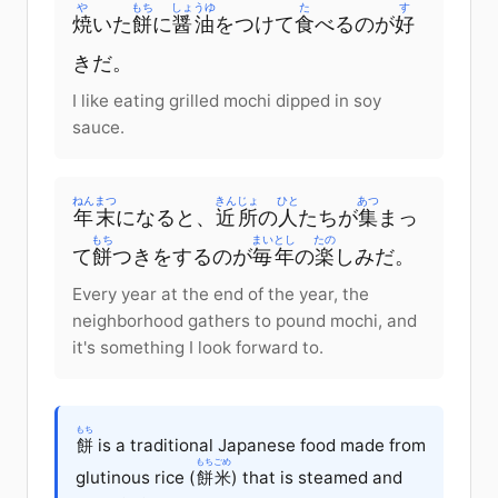
や
もち
しょうゆ
た
す
焼
いた
餅
に
醤油
を
つけて
食
べる
の
が
好
き
だ
。
I like eating grilled mochi dipped in soy
sauce.
ねんまつ
きんじょ
ひと
あつ
年末
に
なると
、
近所
の
人
たち
が
集
まっ
もち
まいとし
たの
て
餅
つき
を
する
の
が
毎年
の
楽
しみ
だ
。
Every year at the end of the year, the
neighborhood gathers to pound mochi, and
it's something I look forward to.
もち
餅
is a traditional Japanese food made from
もちごめ
glutinous rice (
餅米
) that is steamed and