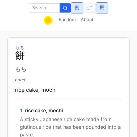
例
振
🔗
Random
About
もち
餅
もち
noun
rice cake, mochi
1.
rice cake, mochi
A sticky Japanese rice cake made from
glutinous rice that has been pounded into a
paste.