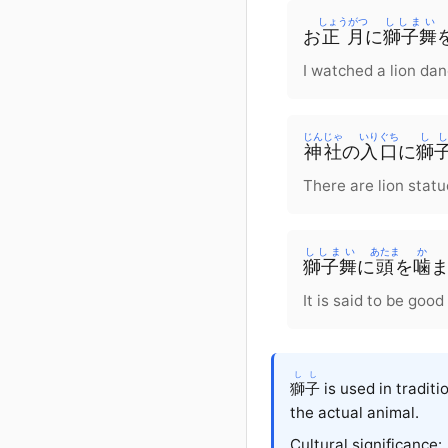
しょうがつ
ししまい
お
正月
に
獅子舞
I watched a lion dan
じんじゃ
いりぐち
しし
神社
の
入口
に
獅
There are lion statu
ししまい
あたま
か
獅子舞
に
頭
を
噛
It is said to be good
しし
獅子
is used in traditi
the actual animal.
Cultural significance: