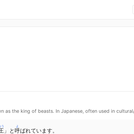
n as the king of beasts. In Japanese, often used in cultural/
おう
よ
王
」
と
呼
ばれて
います
。