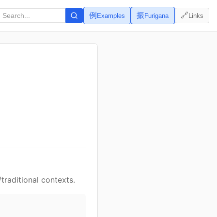
例
振
🔗
Examples
Furigana
Links
traditional contexts.