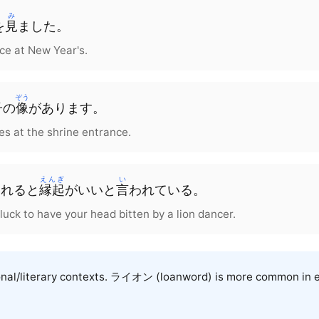
み
を
見
ました
。
ce at New Year's.
ぞう
子
の
像
が
あります
。
es at the shrine entrance.
えんぎ
い
まれると
縁起
が
いい
と
言
われて
いる
。
 luck to have your head bitten by a lion dancer.
onal/literary contexts.
ライオン
(loanword) is more common in e