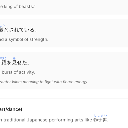
he king of beasts."
ょう
徴
と
されて
いる
。
ed a symbol of strength.
つやく
み
活躍
を
見
せた
。
burst of activity.
racter idiom meaning to fight with fierce energy
l art/dance)
ししまい
in traditional Japanese performing arts like
獅子舞
.