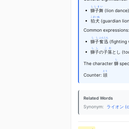
ししまい
獅子舞
(lion dance)
こまいぬ
狛犬
(guardian lio
Common expressions
しし
ふんじん
獅子
奮迅
(fighting 
しし
こお
獅子
の
子落
とし (toug
し
The character
獅
speci
とう
Counter:
頭
Related Words
Synonym:
ライオン (co