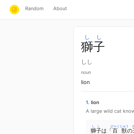
Random
About
しし
獅
子
しし
noun
lion
1.
lion
A large wild cat know
しし
ひゃくじゅう
獅子
は
「
百獣
の