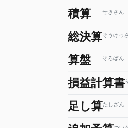
積算
せきさん
総決算
そうけっ
算盤
そろばん
損益計算書
足し算
たしざん
つい