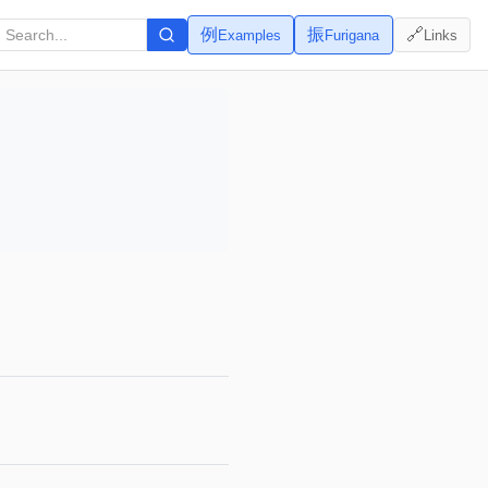
例
振
🔗
Examples
Furigana
Links