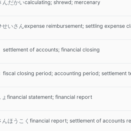
calculating; shrewd; mercenary
さんだかい
expense reimbursement; settling expense c
ひせいさん
settlement of accounts; financial closing
fiscal closing period; accounting period; settlement 
き
financial statement; financial report
しょ
financial report; settlement of accounts r
さんほうこく