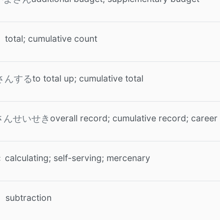
total; cumulative count
to total up; cumulative total
さんする
overall record; cumulative record; career 
さんせいせき
calculating; self-serving; mercenary
き
subtraction