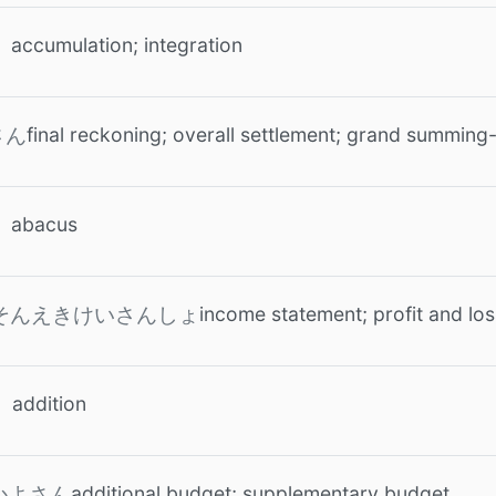
accumulation; integration
final reckoning; overall settlement; grand summing
さん
abacus
income statement; profit and lo
そんえきけいさんしょ
addition
additional budget; supplementary budget
かよさん