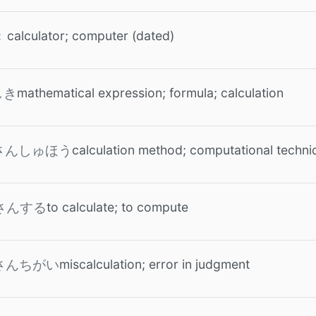
calculator; computer (dated)
き
mathematical expression; formula; calculation
しき
calculation method; computational techni
さんしゅほう
to calculate; to compute
さんする
miscalculation; error in judgment
さんちがい