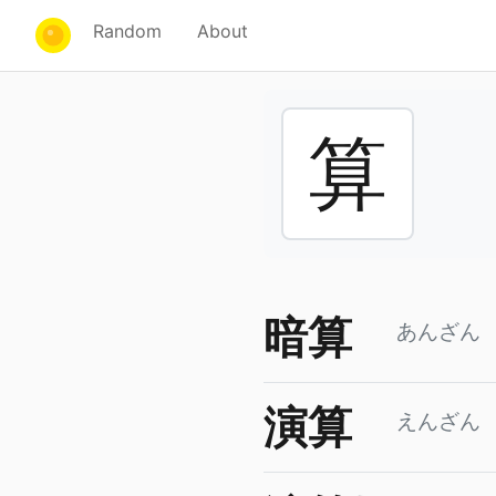
Random
About
算
暗算
あんざん
演算
えんざん