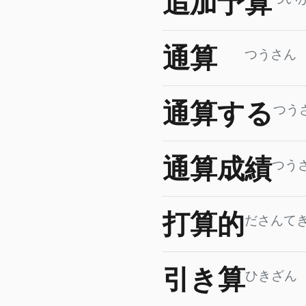
追加予算
通算
つうさん
通算する
つう
通算成績
つう
打算的
ださんて
引き算
ひきざん