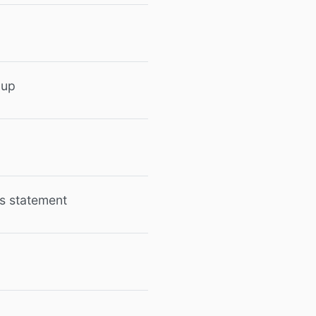
-up
ss statement