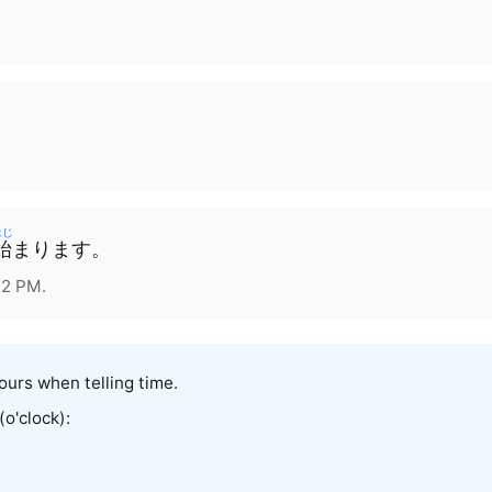
はじ
始
まります。
 2 PM.
ours when telling time.
'clock):