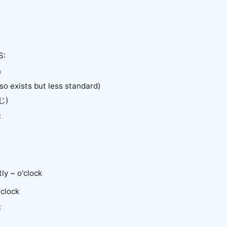
S:
)
 exists but less standard)
じ)
:
y ~ o'clock
'clock
: