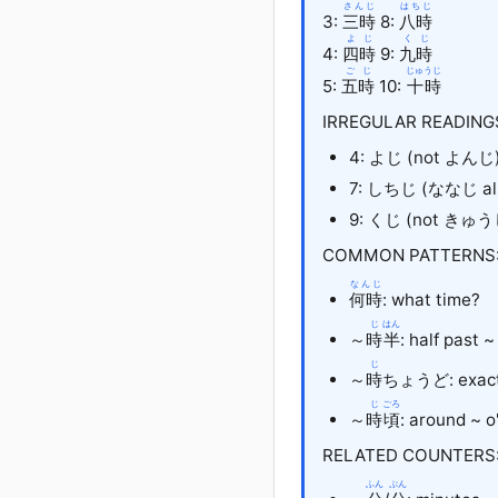
さんじ
はちじ
3:
三時
8:
八時
よじ
くじ
4:
四時
9:
九時
ごじ
じゅうじ
5:
五時
10:
十時
IRREGULAR READING
4: よじ (not よんじ
7: しちじ (ななじ also
9: くじ (not きゅう
COMMON PATTERNS
なんじ
何時
: what time?
じ
はん
～
時
半
: half past ~
じ
～
時
ちょうど: exactl
じ
ごろ
～
時
頃
: around ~ o
RELATED COUNTERS
ふん
ぷん