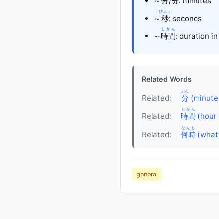
～
分
/
分
: minutes
びょう
～
秒
: seconds
じかん
～
時間
: duration i
Related Words
ふん
Related:
分
(minute
じかん
Related:
時間
(hour 
なんじ
Related:
何時
(what 
general