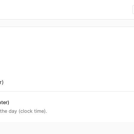
r)
nter)
the day (clock time).