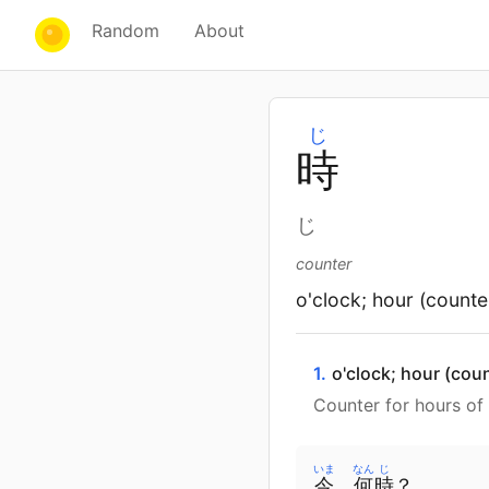
Random
About
じ
時
じ
counter
o'clock; hour (counte
1.
o'clock; hour (cou
Counter for hours of 
いま
なん
じ
今
、
何
時
？