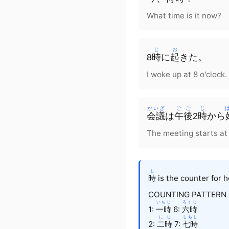
What time is it now?
じ
お
8
時
に
起
きた。
I woke up at 8 o'clock.
かいぎ
ごご
じ
会議
は
午後
2
時
から
The meeting starts at
じ
時
is the counter for h
COUNTING PATTERN (o
いちじ
ろくじ
1:
一時
6:
六時
にじ
しちじ
2:
二時
7:
七時