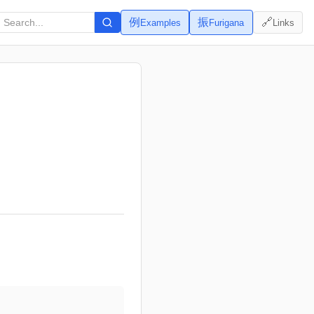
例
振
🔗
Examples
Furigana
Links