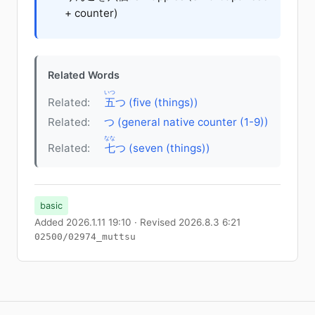
+ counter)
Related Words
いつ
Related:
五
つ (five (things))
Related:
つ (general native counter (1-9))
なな
Related:
七
つ (seven (things))
basic
Added 2026.1.11 19:10 · Revised 2026.8.3 6:21
02500/02974_muttsu