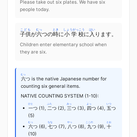
Please take out six plates. We have six
people today.
こども
むっ
とき
しょうがっこう
はい
子供
が
六
つ
の
時
に
小学校
に
入
ります
。
Children enter elementary school when
they are six.
むっ
六
つ is the native Japanese number for
counting six general items.
NATIVE COUNTING SYSTEM (1-10):
ひと
ふた
みっ
よっ
いつ
一
つ
(1),
二
つ
(2),
三
つ
(3),
四
つ
(4),
五
つ
(5)
むっ
なな
やっ
ここの
とお
六
つ (6),
七
つ
(7),
八
つ
(8),
九
つ
(9),
十
(10)