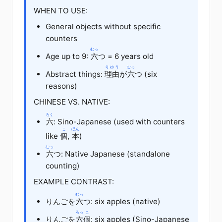
WHEN TO USE:
General objects without specific
counters
むっ
Age up to 9:
六
つ = 6 years old
りゆう
むっ
Abstract things:
理由
が
六
つ (six
reasons)
CHINESE VS. NATIVE:
ろく
六
: Sino-Japanese (used with counters
こ
ほん
like
個
,
本
)
むっ
六
つ: Native Japanese (standalone
counting)
EXAMPLE CONTRAST:
むっ
りんご
を
六
つ: six apples (native)
ろっ
こ
りんご
を
六
個
: six apples (Sino-Japanese