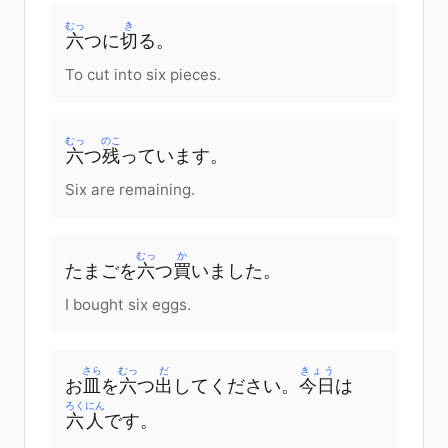
むっ
き
六
つ
に
切
る
。
To cut into six pieces.
むっ
のこ
六
つ
残
って
います
。
Six are remaining.
むっ
か
たまご
を
六
つ
買
いました
。
I bought six eggs.
さら
むっ
だ
きょう
お
皿
を
六
つ
出
して
ください
。
今日
は
ろくにん
六人
です
。