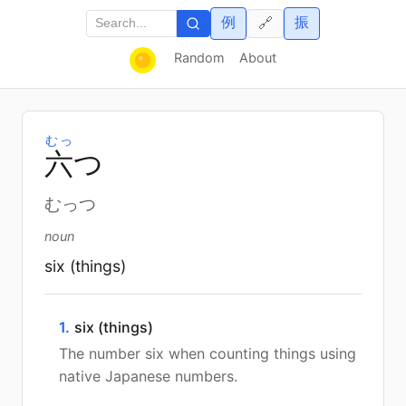
例
振
🔗
Random
About
むっ
六
つ
むっつ
noun
six (things)
1.
six (things)
The number six when counting things using
native Japanese numbers.