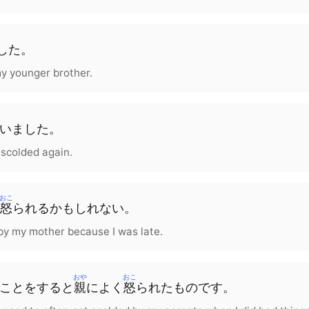
した。
y younger brother.
いました
。
 scolded again.
おこ
怒
られる
かもしれない
。
 by my mother because I was late.
おや
おこ
こと
を
する
と
親
に
よく
怒
られたもの
です
。