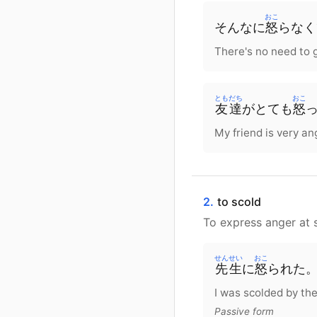
おこ
そんなに
怒
らなく
There's no need to g
ともだち
おこ
友達
が
とても
怒
My friend is very an
2.
to scold
To express anger at s
せんせい
おこ
先生
に
怒
られた
I was scolded by the
Passive form