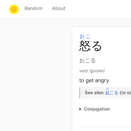
Random
About
おこ
怒
る
おこる
verb (godan)
to get angry
お
See also:
起
こる
(to o
Conjugation