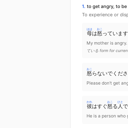
1.
to get angry, to be
To experience or dis
はは
おこ
母
は
怒
っています
My mother is angry.
ている form for current
おこ
怒
らないで
くださ
Please don't get ang
かれ
おこ
ひと
彼
は
すぐ
怒
る
人
で
He is a person who g