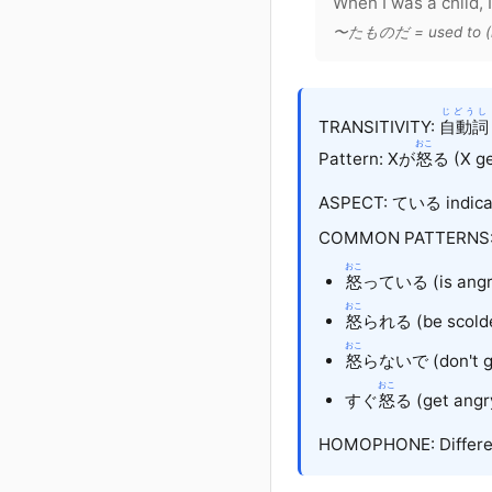
When I was a child, 
〜たものだ = used to (n
じどうし
TRANSITIVITY:
自動詞
おこ
Pattern: X
が
怒
る (X ge
ASPECT: ている indicate
COMMON PATTERNS
おこ
怒
っている (is angry
おこ
怒
られる (be scolde
おこ
怒
らないで (don't ge
おこ
すぐ
怒
る (get angry
HOMOPHONE: Differe