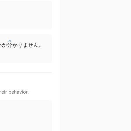
わ
い
か
分
かりません
。
heir behavior.