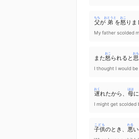
ちち
おとうと
おこ
父
が
弟
を
怒
りま
My father scolded m
おこ
おも
また
怒
られる
と
思
I thought I would be
おく
はは
遅
れた
から
、
母
に
I might get scolded
こども
わる
子供
の
とき
、
悪
い