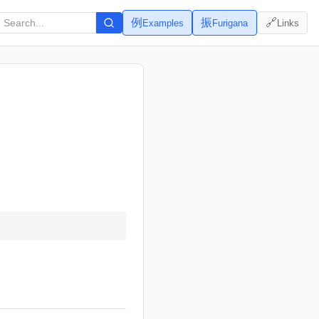
例
振
🔗
Examples
Furigana
Links