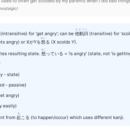
I used to often get scolded by my parents when I did bad things
ostalgic)
たどうし
(intransitive) for 'get angry'; can be
他動詞
(transitive) for 'scol
おこ
ts angry) or X
が
Y
を
怒
る (X scolds Y).
おこ
s resulting state.
怒
っている = 'is angry' (state, not 'is gettin
:
 - state)
d - passive)
t angry)
 easily)
お
nt from
起
こる
(to happen/occur) which uses different kanji.