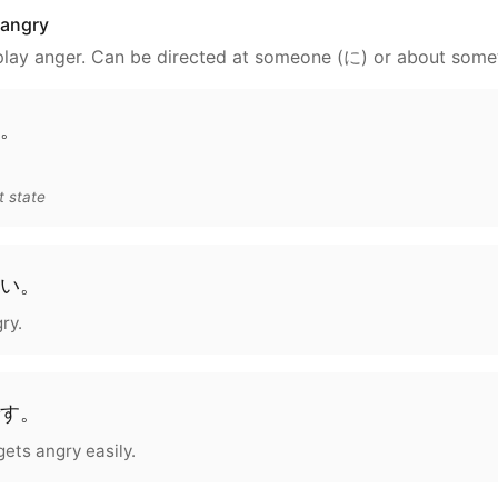
 angry
play anger. Can be directed at someone (に) or about some
。
 state
い
。
ry.
す
。
ets angry easily.