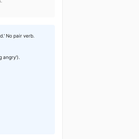
.
d.' No pair verb.
g angry').