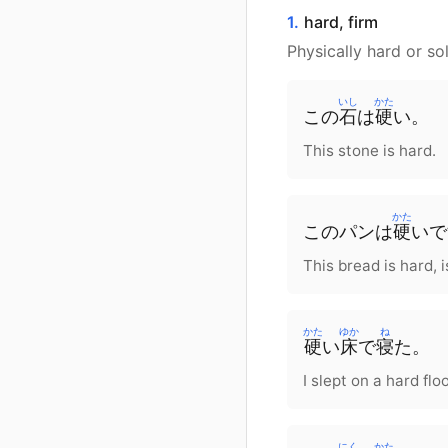
1.
hard, firm
Physically hard or sol
いし
かた
この
石
は
硬
い。
This stone is hard.
かた
この
パン
は
硬
い
で
This bread is hard, is
かた
ゆか
ね
硬
い
床
で
寝
た
。
I slept on a hard floo
にく
かた