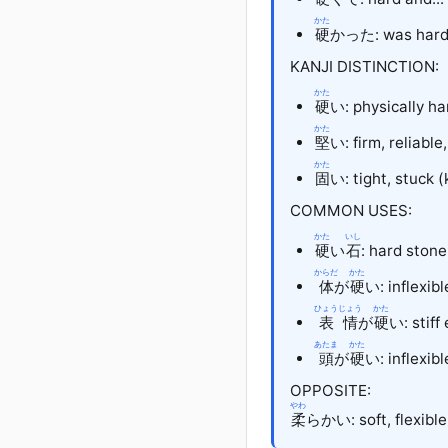
かた
硬
かった: was har
KANJI DISTINCTION:
かた
硬
い: physically ha
かた
堅
い
: firm, reliabl
かた
固
い
: tight, stuck (
COMMON USES:
かた
いし
硬
い
石
: hard stone
からだ
かた
体
が
硬
い: inflexib
ひょうじょう
かた
表情
が
硬
い: stiff
あたま
かた
頭
が
硬
い: inflexibl
OPPOSITE:
やわ
柔
らかい
: soft, flexible