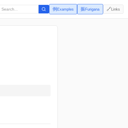
例
振
🔗
Examples
Furigana
Links