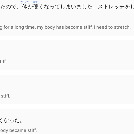
からだ
かた
いた
ので
、
体
が
硬
く
なって
しまいました
。
ストレッチ
を
g for a long time, my body has become stiff. I need to stretch.
iff.
tiff.
く
なった
。
ody became stiff.