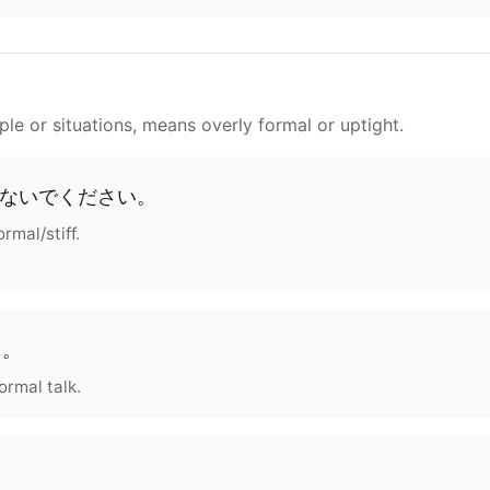
le or situations, means overly formal or uptight.
ないで
ください
。
rmal/stiff.
う
。
ormal talk.