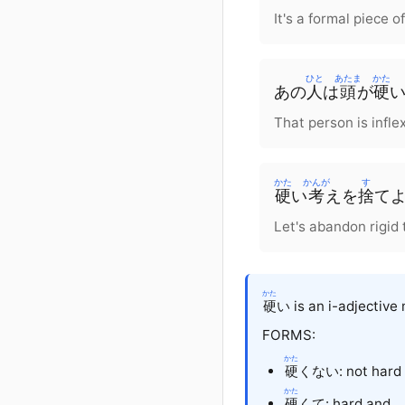
It's a formal piece of
ひと
あたま
かた
あの
人
は
頭
が
硬
That person is infle
かた
かんが
す
硬
い
考
え
を
捨
て
Let's abandon rigid 
かた
硬
い is an i-adjective m
FORMS:
かた
硬
くない: not hard
かた
硬
くて: hard and...