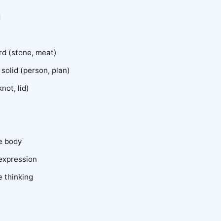
d
rd (stone, meat)
e, solid (person, plan)
knot, lid)
le body
 expression
e thinking