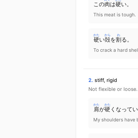
この
肉
は
硬
い。
This meat is tough.
かた
から
わ
硬
い
殻
を
割
る
。
To crack a hard shel
2.
stiff, rigid
Not flexible or loose
かた
かた
肩
が
硬
く
なって
い
My shoulders have b