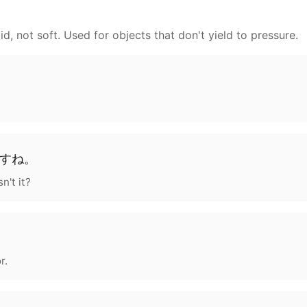
id, not soft. Used for objects that don't yield to pressure.
す
ね
。
n't it?
r.