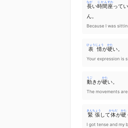
なが
じかん
すわ
長
い
時間
座
って
ん
。
Because I was sittin
ひょうじょう
かた
表情
が
硬
い。
Your expression is st
うご
かた
動
き
が
硬
い。
The movements are s
きんちょう
からだ
かた
緊張
して
体
が
硬
I got tense and my b