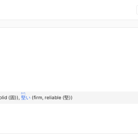
かた
olid (固)),
堅
い
(firm, reliable (堅))