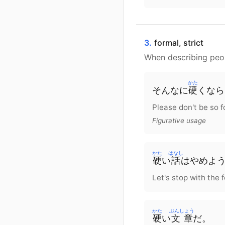
3.
formal, strict
When describing peop
かた
そんなに
硬
く
なら
Please don't be so fo
Figurative usage
かた
はなし
硬
い
話
は
やめよ
Let's stop with the f
かた
ぶんしょう
硬
い
文章
だ
。