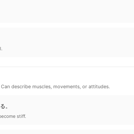
l.
. Can describe muscles, movements, or attitudes.
る
。
ecome stiff.