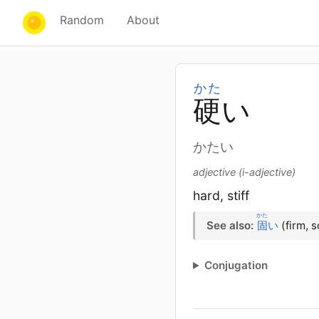
Random
About
かた
硬
い
かたい
adjective (i-adjective)
hard, stiff
かた
See also:
固
い
(firm, s
Conjugation