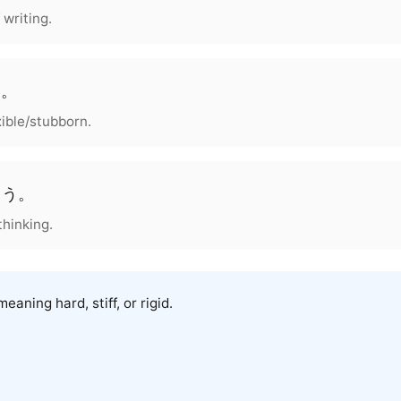
 writing.
い。
xible/stubborn.
よう
。
thinking.
eaning hard, stiff, or rigid.