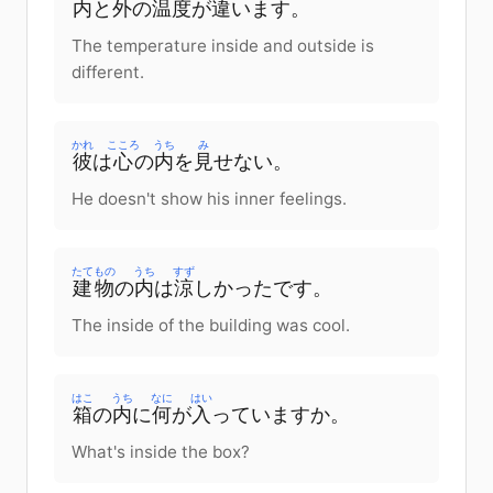
内
と
外
の
温度
が
違
います
。
The temperature inside and outside is
different.
かれ
こころ
うち
み
彼
は
心
の
内
を
見
せない
。
He doesn't show his inner feelings.
たてもの
うち
すず
建物
の
内
は
涼
しかった
です
。
The inside of the building was cool.
はこ
うち
なに
はい
箱
の
内
に
何
が
入
っています
か
。
What's inside the box?