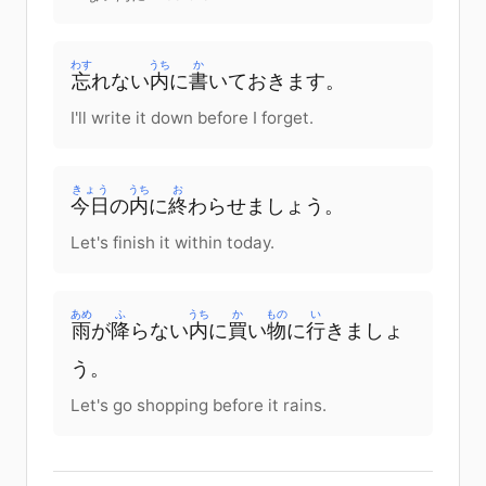
わす
うち
か
忘
れない
内
に
書
いて
おきます
。
I'll write it down before I forget.
きょう
うち
お
今日
の
内
に
終
わらせましょう
。
Let's finish it within today.
あめ
ふ
うち
か
もの
い
雨
が
降
らない
内
に
買
い
物
に
行
きましょ
う
。
Let's go shopping before it rains.