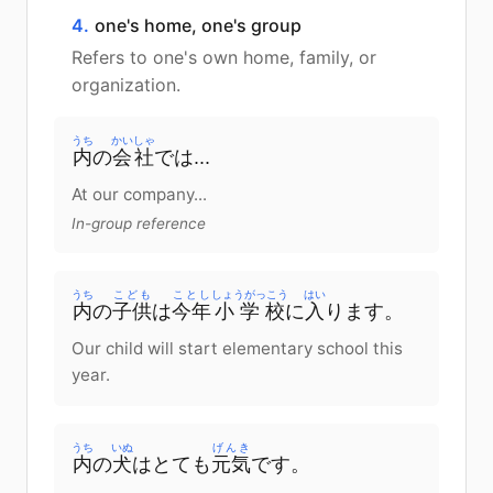
4.
one's home, one's group
Refers to one's own home, family, or
organization.
うち
かいしゃ
内
の
会社
で
は
...
At our company...
In-group reference
うち
こども
ことし
しょうがっこう
はい
内
の
子供
は
今年
小学校
に
入
ります
。
Our child will start elementary school this
year.
うち
いぬ
げんき
内
の
犬
は
とても
元気
です
。