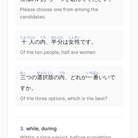
Please choose one from among the
candidates.
じゅうにん
うち
はんぶん
じょせい
十人
の
内
、
半分
は
女性
です
。
Of the ten people, half are women.
みっ
せんたくし
うち
いちばん
三
つ
の
選択肢
の
内
、
どれ
が
一番
いい
で
す
か
。
Of the three options, which is the best?
3.
while, during
Within a time period; before something