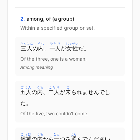
2.
among, of (a group)
Within a specified group or set.
さんにん
うち
ひとり
じょせい
三人
の
内
、
一人
が
女性
だ
。
Of the three, one is a woman.
Among meaning
ごにん
うち
ふたり
こ
五人
の
内
、
二人
が
来
られませんでし
た
。
Of the five, two couldn't come.
こうほ
うち
ひと
えら
候補
の
内
から
一
つ
を
選
んで
ください
。