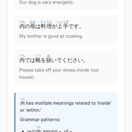
Our dog is very energetic.
うち
はは
りょうり
じょうず
内
の
母
は
料理
が
上手
です
。
My mother is good at cooking.
うち
くつ
ぬ
内
で
は
靴
を
脱
いで
ください
。
Please take off your shoes inside (our
house).
うち
内
has multiple meanings related to 'inside'
or 'within.'
Grammar patterns:
うち
〜の
内
: among ~, of ~