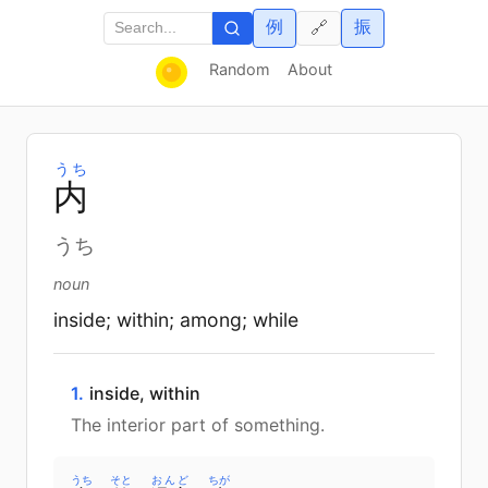
例
振
🔗
Random
About
うち
内
うち
noun
inside; within; among; while
1.
inside, within
The interior part of something.
うち
そと
おんど
ちが