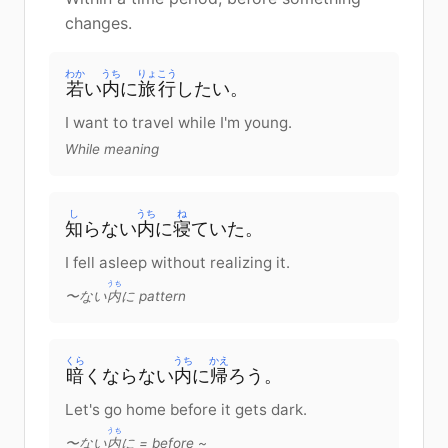
changes.
わか
うち
りょこう
若
い
内
に
旅行
したい
。
I want to travel while I'm young.
While meaning
し
うち
ね
知
らない
内
に
寝
ていた
。
I fell asleep without realizing it.
うち
〜ない
内
に pattern
くら
うち
かえ
暗
く
ならない
内
に
帰
ろう
。
Let's go home before it gets dark.
うち
〜ない
内
に = before ~