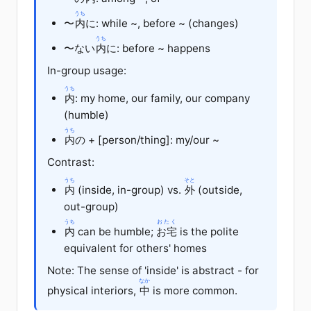
うち
〜
内
に: while ~, before ~ (changes)
うち
〜ない
内
に: before ~ happens
In-group usage:
うち
内
: my home, our family, our company
(humble)
うち
内
の + [person/thing]: my/our ~
Contrast:
うち
そと
内
(inside, in-group) vs.
外
(outside,
out-group)
うち
おたく
内
can be humble;
お宅
is the polite
equivalent for others' homes
Note: The sense of 'inside' is abstract - for
なか
physical interiors,
中
is more common.