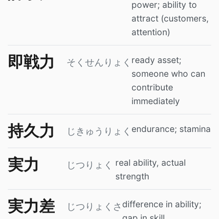
power; ability to
attract (customers,
attention)
即戦力
ready asset;
そくせんりょく
someone who can
contribute
immediately
持久力
endurance; stamina
じきゅうりょく
実力
real ability, actual
じつりょく
strength
実力差
difference in ability;
じつりょくさ
gap in skill