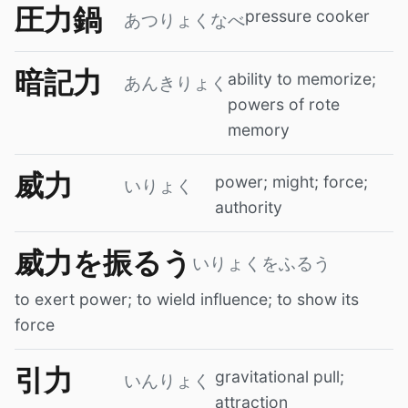
圧力鍋
pressure cooker
あつりょくなべ
暗記力
ability to memorize;
あんきりょく
powers of rote
memory
威力
power; might; force;
いりょく
authority
威力を振るう
いりょくをふるう
to exert power; to wield influence; to show its
force
引力
gravitational pull;
いんりょく
attraction