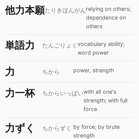
他力本願
relying on others;
たりきほんがん
dependence on
others
単語力
vocabulary ability;
たんごりょく
word power
力
power, strength
ちから
力一杯
with all one's
ちからいっぱい
strength; with full
force
力ずく
by force; by brute
ちからずく
strength