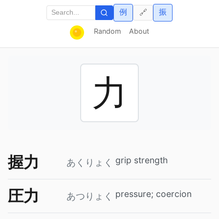
例
振
🔗
Random
About
力
握力
grip strength
あくりょく
圧力
pressure; coercion
あつりょく