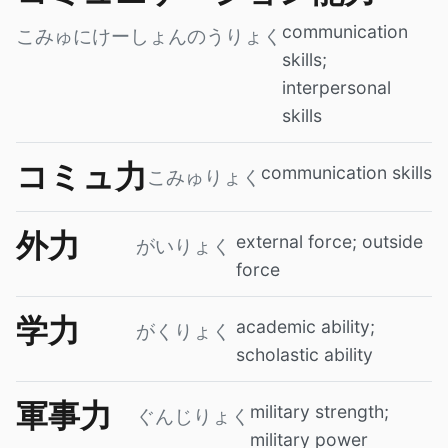
communication
こみゅにけーしょんのうりょく
skills;
interpersonal
skills
コミュ力
communication skills
こみゅりょく
外力
external force; outside
がいりょく
force
学力
academic ability;
がくりょく
scholastic ability
軍事力
military strength;
ぐんじりょく
military power