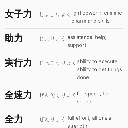
女子力
"girl power"; feminine
じょしりょく
charm and skills
助力
assistance; help;
じょりょく
support
実行力
ability to execute;
じっこうりょく
ability to get things
done
全速力
full speed; top
ぜんそくりょく
speed
全力
full effort, all one's
ぜんりょく
strength