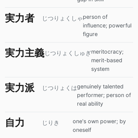
実力者
person of
じつりょくしゃ
influence; powerful
figure
実力主義
meritocracy;
じつりょくしゅぎ
merit-based
system
実力派
genuinely talented
じつりょくは
performer; person of
real ability
自力
one's own power; by
じりき
oneself