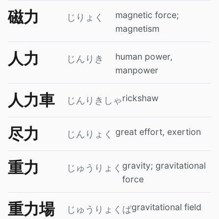
磁力
magnetic force;
じりょく
magnetism
人力
human power,
じんりき
manpower
人力車
rickshaw
じんりきしゃ
尽力
great effort, exertion
じんりょく
重力
gravity; gravitational
じゅうりょく
force
重力場
gravitational field
じゅうりょくば