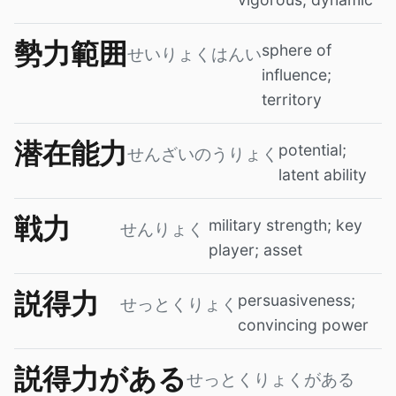
勢力範囲
sphere of
せいりょくはんい
influence;
territory
潜在能力
potential;
せんざいのうりょく
latent ability
戦力
military strength; key
せんりょく
player; asset
説得力
persuasiveness;
せっとくりょく
convincing power
説得力がある
せっとくりょくがある