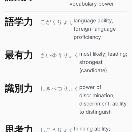
vocabulary power
語学力
language ability;
ごがくりょく
foreign-language
proficiency
最有力
most likely; leading;
さいゆうりょく
strongest
(candidate)
識別力
power of
しきべつりょく
discrimination;
discernment; ability
to distinguish
思考力
thinking ability;
しこうりょく