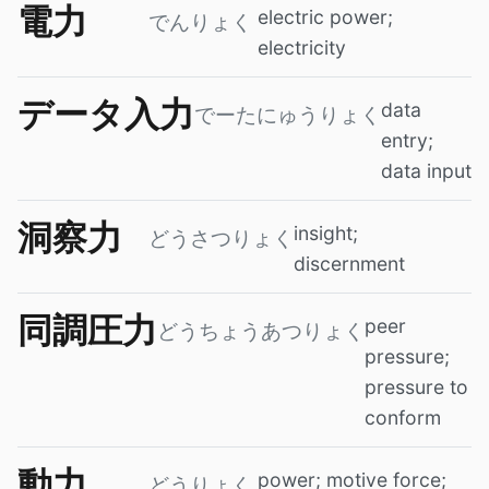
電力
electric power;
でんりょく
electricity
データ入力
data
でーたにゅうりょく
entry;
data input
洞察力
insight;
どうさつりょく
discernment
同調圧力
peer
どうちょうあつりょく
pressure;
pressure to
conform
動力
power; motive force;
どうりょく