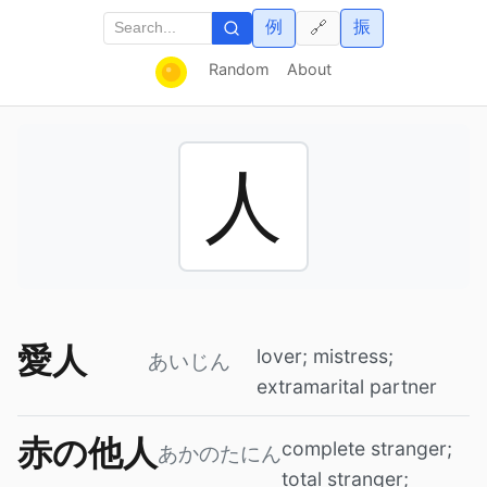
例
振
🔗
Random
About
人
愛人
lover; mistress;
あいじん
extramarital partner
赤の他人
complete stranger;
あかのたにん
total stranger;