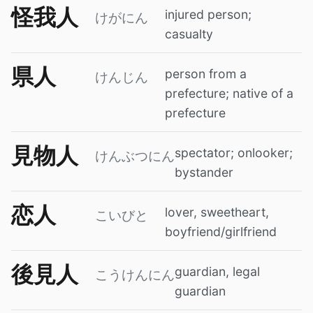
怪我人
injured person;
けがにん
casualty
県人
person from a
けんじん
prefecture; native of a
prefecture
見物人
spectator; onlooker;
けんぶつにん
bystander
恋人
lover, sweetheart,
こいびと
boyfriend/girlfriend
後見人
guardian, legal
こうけんにん
guardian