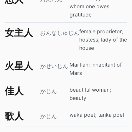
whom one owes
gratitude
女主人
female proprietor;
おんなしゅじん
hostess; lady of the
house
火星人
Martian; inhabitant of
かせいじん
Mars
佳人
beautiful woman;
かじん
beauty
歌人
waka poet; tanka poet
かじん