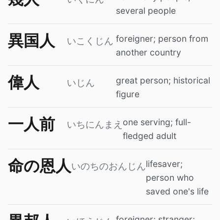
several people
異国人
foreigner; person from
いこくじん
another country
偉人
great person; historical
いじん
figure
一人前
one serving; full-
いちにんまえ
fledged adult
命の恩人
lifesaver;
いのちのおんじん
person who
saved one's life
foreigner; stranger;