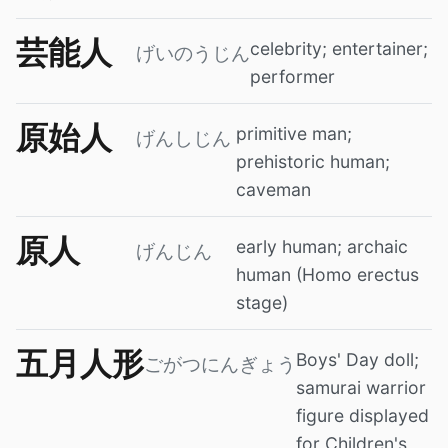
芸能人
celebrity; entertainer;
げいのうじん
performer
原始人
primitive man;
げんしじん
prehistoric human;
caveman
原人
early human; archaic
げんじん
human (Homo erectus
stage)
五月人形
Boys' Day doll;
ごがつにんぎょう
samurai warrior
figure displayed
for Children's