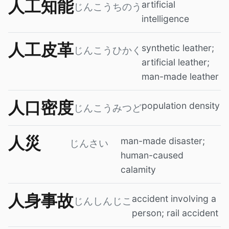
人工知能
artificial
じんこうちのう
intelligence
人工皮革
synthetic leather;
じんこうひかく
artificial leather;
man-made leather
人口密度
population density
じんこうみつど
人災
man-made disaster;
じんさい
human-caused
calamity
人身事故
accident involving a
じんしんじこ
person; rail accident