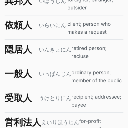
異邦人
いほうじん
outsider
依頼人
client; person who
いらいにん
makes a request
隠居人
retired person;
いんきょにん
recluse
一般人
ordinary person;
いっぱんじん
member of the public
受取人
recipient; addressee;
うけとりにん
payee
営利法人
for-profit
えいりほうじん