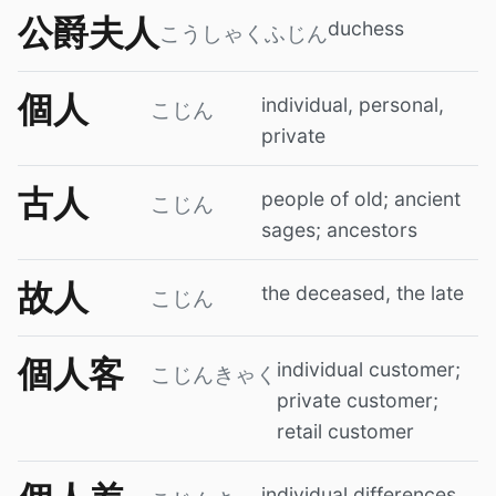
公爵夫人
duchess
こうしゃくふじん
個人
individual, personal,
こじん
private
古人
people of old; ancient
こじん
sages; ancestors
故人
the deceased, the late
こじん
個人客
individual customer;
こじんきゃく
private customer;
retail customer
individual differences