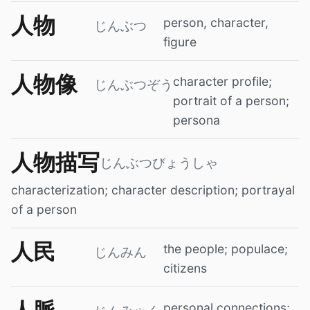
人物
person, character,
じんぶつ
figure
人物像
character profile;
じんぶつぞう
portrait of a person;
persona
人物描写
じんぶつびょうしゃ
characterization; character description; portrayal
of a person
人民
the people; populace;
じんみん
citizens
personal connections;