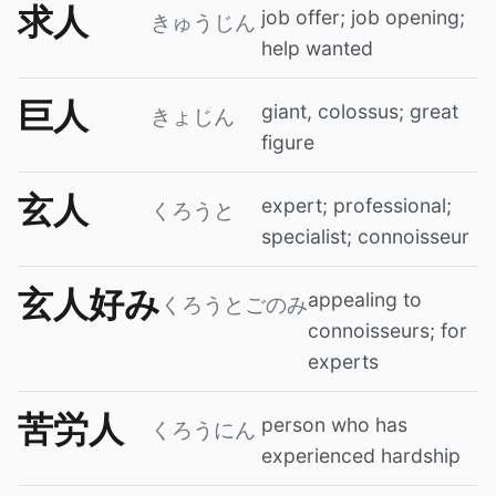
求人
job offer; job opening;
きゅうじん
help wanted
巨人
giant, colossus; great
きょじん
figure
玄人
expert; professional;
くろうと
specialist; connoisseur
玄人好み
appealing to
くろうとごのみ
connoisseurs; for
experts
苦労人
person who has
くろうにん
experienced hardship